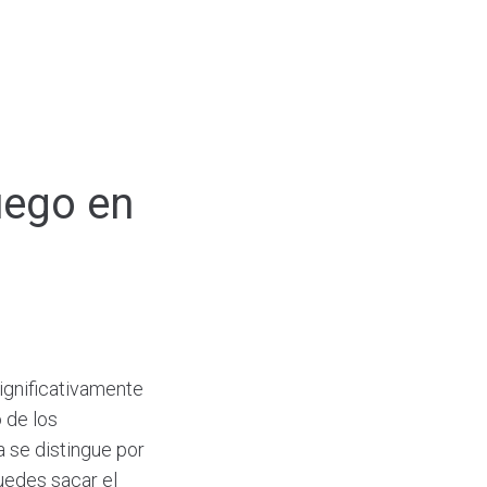
uego en
significativamente
 de los
a se distingue por
uedes sacar el