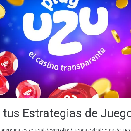
 tus Estrategias de Jueg
anancias, es crucial desarrollar buenas estrategias de ju