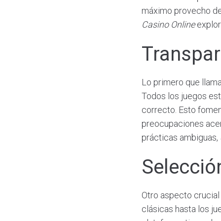
máximo provecho de 
Casino Online
explor
Transpar
Lo primero que llama
Todos los juegos es
correcto. Esto fomen
preocupaciones acerc
prácticas ambiguas,
Selecció
Otro aspecto crucial
clásicas hasta los j