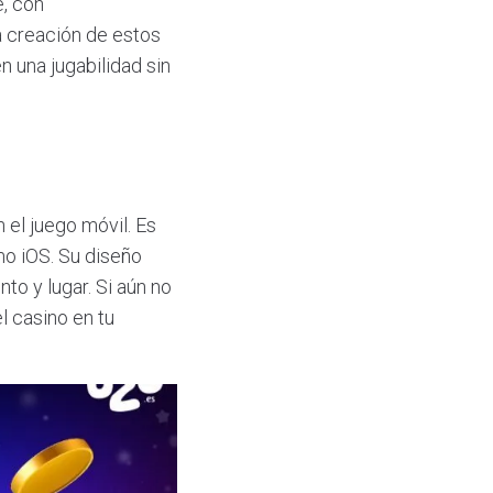
e, con
 creación de estos
n una jugabilidad sin
el juego móvil. Es
mo iOS. Su diseño
to y lugar. Si aún no
l casino en tu