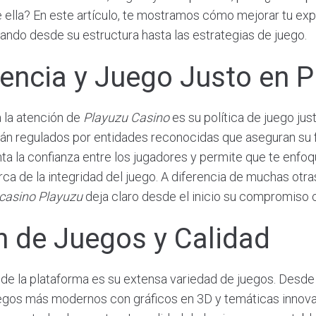
ella? En este artículo, te mostramos cómo mejorar tu exp
ando desde su estructura hasta las estrategias de juego.
encia y Juego Justo en P
 la atención de
Playuzu Casino
es su política de juego jus
tán regulados por entidades reconocidas que aseguran su
ta la confianza entre los jugadores y permite que te enfoqu
a de la integridad del juego. A diferencia de muchas otr
casino Playuzu
deja claro desde el inicio su compromiso c
n de Juegos y Calidad
 de la plataforma es su extensa variedad de juegos. Des
uegos más modernos con gráficos en 3D y temáticas innova