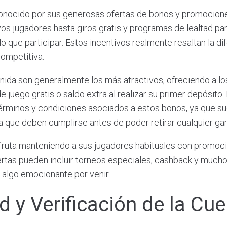
onocido por sus generosas ofertas de bonos y promocion
os jugadores hasta giros gratis y programas de lealtad para
o que participar. Estos incentivos realmente resaltan la d
competitiva.
ida son generalmente los más atractivos, ofreciendo a lo
 juego gratis o saldo extra al realizar su primer depósito.
términos y condiciones asociados a estos bonos, ya que sue
a que deben cumplirse antes de poder retirar cualquier ga
fruta manteniendo a sus jugadores habituales con promoc
ertas pueden incluir torneos especiales, cashback y muc
algo emocionante por venir.
d y Verificación de la Cu