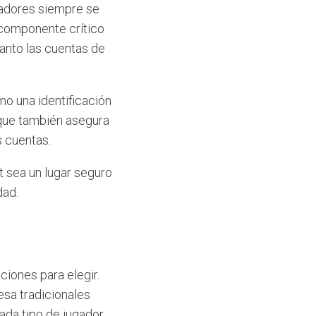
gadores siempre se
 componente crítico
tanto las cuentas de
mo una identificación
 que también asegura
s cuentas.
 sea un lugar seguro
dad.
iones para elegir.
sa tradicionales
ada tipo de jugador.