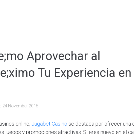
;mo Aprovechar al
;ximo Tu Experiencia en
d
24 November 2015
asinos online,
Jugabet Casino
se destaca por ofrecer una 
s juegos y promociones atractivas. Si eres nuevo en el c