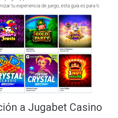
zar tu experiencia de juego, esta guía es para ti.
ción a Jugabet Casino