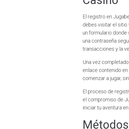
Casino
El registro en Jugab
debes visitar el siti
un formulario donde 
una contraseña segura
transacciones y la ve
Una vez completado e
enlace contenido en 
comenzar a jugar, si
El proceso de registr
el compromiso de Jug
iniciar tu aventura e
Métodos 