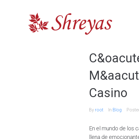
Skip
to
content
C&oacute
M&aacute
Casino
By
root
In
Blog
Poste
En el mundo de los c
llena de emocionante