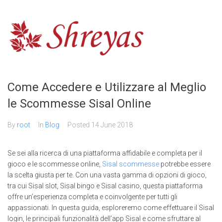
Skip
to
content
Come Accedere e Utilizzare al Meglio
le Scommesse Sisal Online
By
root
In
Blog
Posted
14 June 2018
Se sei alla ricerca di una piattaforma affidabile e completa per il
gioco e le scommesse online,
Sisal scommesse
potrebbe essere
la scelta giusta per te. Con una vasta gamma di opzioni di gioco,
tra cui Sisal slot, Sisal bingo e Sisal casino, questa piattaforma
offre un’esperienza completa e coinvolgente per tutti gli
appassionati. In questa guida, esploreremo come effettuare il Sisal
login, le principali funzionalità dell’app Sisal e come sfruttare al