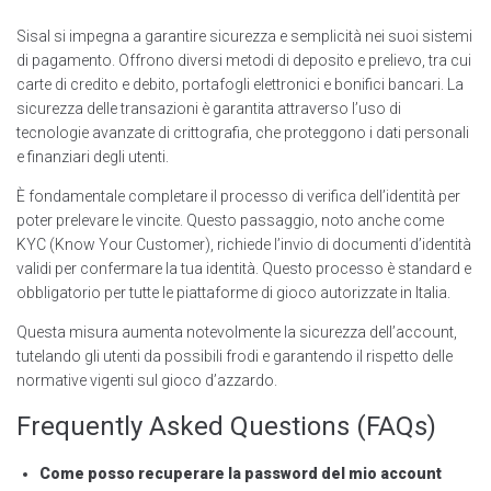
Sisal si impegna a garantire sicurezza e semplicità nei suoi sistemi
di pagamento. Offrono diversi metodi di deposito e prelievo, tra cui
carte di credito e debito, portafogli elettronici e bonifici bancari. La
sicurezza delle transazioni è garantita attraverso l’uso di
tecnologie avanzate di crittografia, che proteggono i dati personali
e finanziari degli utenti.
È fondamentale completare il processo di verifica dell’identità per
poter prelevare le vincite. Questo passaggio, noto anche come
KYC (Know Your Customer), richiede l’invio di documenti d’identità
validi per confermare la tua identità. Questo processo è standard e
obbligatorio per tutte le piattaforme di gioco autorizzate in Italia.
Questa misura aumenta notevolmente la sicurezza dell’account,
tutelando gli utenti da possibili frodi e garantendo il rispetto delle
normative vigenti sul gioco d’azzardo.
Frequently Asked Questions (FAQs)
Come posso recuperare la password del mio account