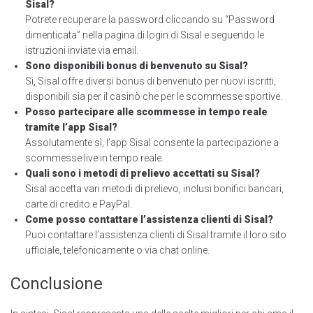
Sisal?
Potrete recuperare la password cliccando su “Password
dimenticata” nella pagina di login di Sisal e seguendo le
istruzioni inviate via email.
Sono disponibili bonus di benvenuto su Sisal?
Sì, Sisal offre diversi bonus di benvenuto per nuovi iscritti,
disponibili sia per il casinò che per le scommesse sportive.
Posso partecipare alle scommesse in tempo reale
tramite l’app Sisal?
Assolutamente sì, l’app Sisal consente la partecipazione a
scommesse live in tempo reale.
Quali sono i metodi di prelievo accettati su Sisal?
Sisal accetta vari metodi di prelievo, inclusi bonifici bancari,
carte di credito e PayPal.
Come posso contattare l’assistenza clienti di Sisal?
Puoi contattare l’assistenza clienti di Sisal tramite il loro sito
ufficiale, telefonicamente o via chat online.
Conclusione