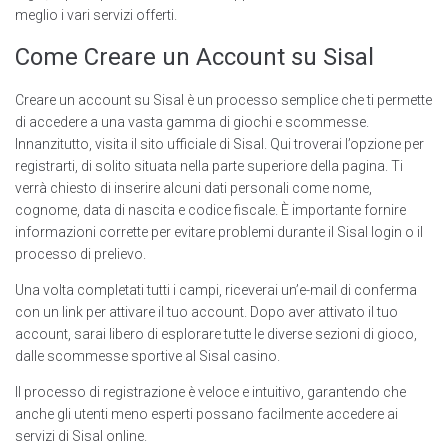
meglio i vari servizi offerti.
Come Creare un Account su Sisal
Creare un account su Sisal è un processo semplice che ti permette
di accedere a una vasta gamma di giochi e scommesse.
Innanzitutto, visita il sito ufficiale di Sisal. Qui troverai l’opzione per
registrarti, di solito situata nella parte superiore della pagina. Ti
verrà chiesto di inserire alcuni dati personali come nome,
cognome, data di nascita e codice fiscale. È importante fornire
informazioni corrette per evitare problemi durante il Sisal login o il
processo di prelievo.
Una volta completati tutti i campi, riceverai un’e-mail di conferma
con un link per attivare il tuo account. Dopo aver attivato il tuo
account, sarai libero di esplorare tutte le diverse sezioni di gioco,
dalle scommesse sportive al Sisal casino.
Il processo di registrazione è veloce e intuitivo, garantendo che
anche gli utenti meno esperti possano facilmente accedere ai
servizi di Sisal online.