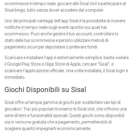
scommesse in tempo reale, giocare alle Sisal slot e partecipare al
Sisal bingo, tutto senza dover accedere dal computer.
Uno dei principali vantaggi dell’app Sisal è la possibilità di ricevere
notifiche in tempo reale sugli eventi sportivi sui quali hai
scommesso. Puoi anche gestire il tuo account, controllare lo
stato delle tue scommesse e persino utilizzare metodi di
pagamento sicuri per depositare o prelevare fondi.
Scaricare e installare l’app è estremamente semplice: basta visitare
il Google Play Store o l’App Store di Apple, cercare “Sisal”, e
scaricare l’applicazione ufficiale. Una volta installata, il Sisal login è
immediato.
Giochi Disponibili su Sisal
Sisal offre un’ampia gamma di giochi per soddisfare vari tipi di
giocatori. Tra i più popolari troviamo le Sisal slot, che offrono una
serie di temi e funzionalità speciali. Questi giochi sono disponibili
sia in versione gratuita che a pagamento, permettendoti di
scegliere quanto impegnarti economicamente.