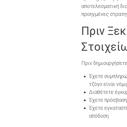
αποτελεσματική δια
προηγμένες στρατηγ
Πριν Ξεκ
Στοιχεί
Πριν δημιουργήσετε
Έχετε συμπληρώσ
τζόγο είναι νόμι
Διαθέτετε έγκυρ
Έχετε πρόσβαση 
Έχετε εγκαταστή
απόδοση.