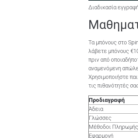
Διαδικασία εγγραφή
Μαθηματ
Τα μπόνους στο Spi
λάβετε μπόνους €10
πριν από οποιαδήποτ
αναμενόμενη απώλεια
Χρησιμοποιήστε παι
τις πιθανότητές σας
Προδιαγραφή
Άδεια
Γλώσσες
Μέθοδοι Πληρωμή
Εφαρμογή