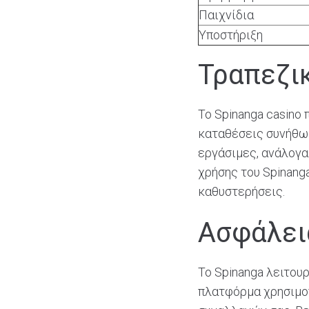
Παιχνίδια
Υποστήριξη
Τραπεζι
Το Spinanga casino
καταθέσεις συνήθως
εργάσιμες, ανάλογα
χρήσης του Spinang
καθυστερήσεις.
Ασφάλει
Το Spinanga λειτουρ
πλατφόρμα χρησιμο