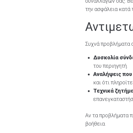
συναλλαγών σας. Βεβ
την ασφάλεια κατά τ
Αντιμετ
Συχνά προβλήματα σ
Δυσκολία σύνδ
του περιηγητή.
Αναλήψεις που
και ότι πληροίτ
Τεχνικά ζητήμ
επανεγκαταστήσ
Αν τα προβλήματα π
βοήθεια.