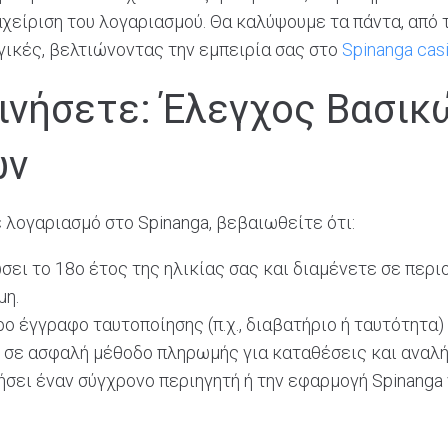
χείριση του λογαριασμού. Θα καλύψουμε τα πάντα, από 
ικές, βελτιώνοντας την εμπειρία σας στο
Spinanga cas
ινήσετε: Έλεγχος Βασικ
ων
 λογαριασμό στο Spinanga, βεβαιωθείτε ότι:
ει το 18ο έτος της ηλικίας σας και διαμένετε σε περιο
μη.
ο έγγραφο ταυτοποίησης (π.χ., διαβατήριο ή ταυτότητα)
σε ασφαλή μέθοδο πληρωμής για καταθέσεις και αναλή
σει έναν σύγχρονο περιηγητή ή την εφαρμογή Spinanga 