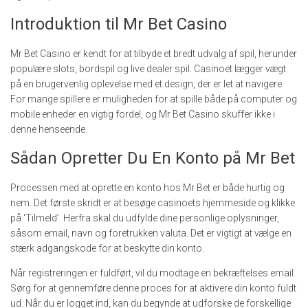
Introduktion til Mr Bet Casino
Mr Bet Casino er kendt for at tilbyde et bredt udvalg af spil, herunder
populære slots, bordspil og live dealer spil. Casinoet lægger vægt
på en brugervenlig oplevelse med et design, der er let at navigere.
For mange spillere er muligheden for at spille både på computer og
mobile enheder en vigtig fordel, og Mr Bet Casino skuffer ikke i
denne henseende.
Sådan Opretter Du En Konto på Mr Bet
Processen med at oprette en konto hos Mr Bet er både hurtig og
nem. Det første skridt er at besøge casinoets hjemmeside og klikke
på ‘Tilmeld’. Herfra skal du udfylde dine personlige oplysninger,
såsom email, navn og foretrukken valuta. Det er vigtigt at vælge en
stærk adgangskode for at beskytte din konto.
Når registreringen er fuldført, vil du modtage en bekræftelses email.
Sørg for at gennemføre denne proces for at aktivere din konto fuldt
ud. Når du er logget ind, kan du begynde at udforske de forskellige