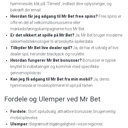
hjemmeside, klik på ‘Tilmeld’, indtast dine oplysninger, og
bekræft din email.
Hvordan får jeg adgang til Mr Bet free spins?
Free spins er
ofte en del af velkomstbonusserne eller
markedsføringskampagnerne hos Mr Bet.
Er det sikkert at spille på Mr Bet?
Ja, Mr Bet bruger moderne
sikkerhedsteknologier til at beskytte spillerdata.
Tilbyder Mr Bet live dealer spil?
Ja, de har et udvalg af live
dealer spil, herunder blackjack og roulette.
Hvordan fungerer Mr Bet bonusser?
Bonusser er typisk
knyttet til indbetalinger og kommer med specifikke
gennemspilskrav.
Kan jeg få adgang til Mr Bet fra min mobil?
Ja, deres
hjemmeside er mobiloptimeret til spil på farten.
Fordele og Ulemper ved Mr Bet
Fordele:
Stort spiludvalg, attraktive bonusser, brugervenlig
mobiloplevelse.
Ulemper:
Begrænset tilgængelighed i visse regioner,