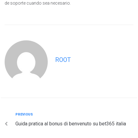
de soporte cuando sea necesario.
ROOT
Post
Previous
PREVIOUS
Guida pratica al bonus di benvenuto su bet365 italia
navigation