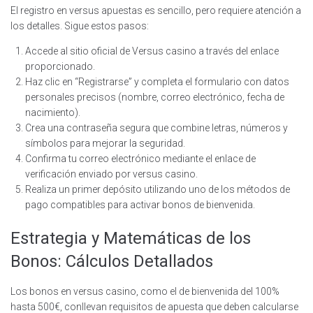
El registro en versus apuestas es sencillo, pero requiere atención a
los detalles. Sigue estos pasos:
Accede al sitio oficial de Versus casino a través del enlace
proporcionado.
Haz clic en “Registrarse” y completa el formulario con datos
personales precisos (nombre, correo electrónico, fecha de
nacimiento).
Crea una contraseña segura que combine letras, números y
símbolos para mejorar la seguridad.
Confirma tu correo electrónico mediante el enlace de
verificación enviado por versus casino.
Realiza un primer depósito utilizando uno de los métodos de
pago compatibles para activar bonos de bienvenida.
Estrategia y Matemáticas de los
Bonos: Cálculos Detallados
Los bonos en versus casino, como el de bienvenida del 100%
hasta 500€, conllevan requisitos de apuesta que deben calcularse