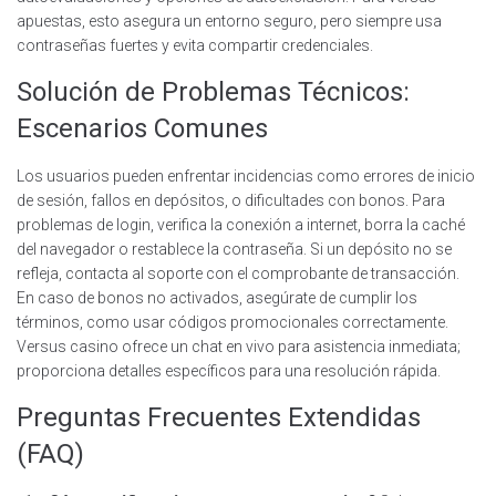
apuestas, esto asegura un entorno seguro, pero siempre usa
contraseñas fuertes y evita compartir credenciales.
Solución de Problemas Técnicos:
Escenarios Comunes
Los usuarios pueden enfrentar incidencias como errores de inicio
de sesión, fallos en depósitos, o dificultades con bonos. Para
problemas de login, verifica la conexión a internet, borra la caché
del navegador o restablece la contraseña. Si un depósito no se
refleja, contacta al soporte con el comprobante de transacción.
En caso de bonos no activados, asegúrate de cumplir los
términos, como usar códigos promocionales correctamente.
Versus casino ofrece un chat en vivo para asistencia inmediata;
proporciona detalles específicos para una resolución rápida.
Preguntas Frecuentes Extendidas
(FAQ)