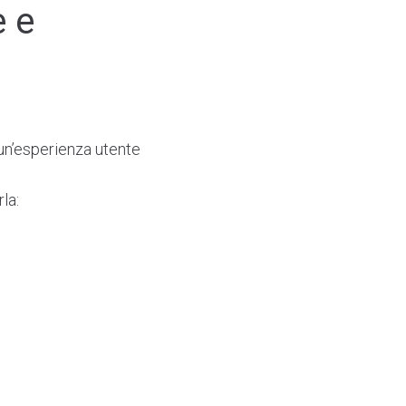
e e
 un’esperienza utente
la: