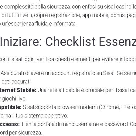
lle complessità della sicurezza, con enfasi su sisal casino l
di tutti i livelli, copre registrazione, app mobile, bonus, p
un’esperienza fluida e informata.
Iniziare: Checklist Essenz
 il sisal login, verifica questi elementi per evitare intoppi
Assicurati di avere un account registrato su Sisal. Se sei 
dati accurati.
ernet Stabile:
Una rete affidabile è cruciale per il sisal ca
giochi live.
patibile:
Sisal supporta browser moderni (Chrome, Firefo
orna il tuo sistema operativo.
Accesso:
Tieni a portata di mano username e password. Con
ord per sicurezza.