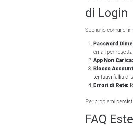
di Login
Scenario comune: impo
Password Dimen
email per resetta
App Non Carica
Blocco Account
tentativi falliti di
Errori di Rete:
Ri
Per problemi persiste
FAQ Este