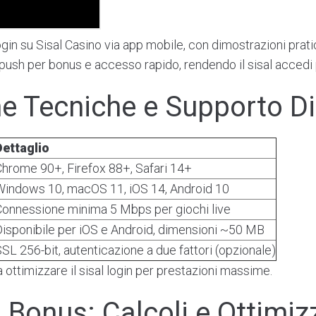
 login su Sisal Casino via app mobile, con dimostrazioni prati
 push per bonus e accesso rapido, rendendo il sisal accedi
he Tecniche e Supporto Di
Dettaglio
hrome 90+, Firefox 88+, Safari 14+
Windows 10, macOS 11, iOS 14, Android 10
Connessione minima 5 Mbps per giochi live
isponibile per iOS e Android, dimensioni ~50 MB
SL 256-bit, autenticazione a due fattori (opzionale)
a ottimizzare il sisal login per prestazioni massime.
a Bonus: Calcoli e Ottimi