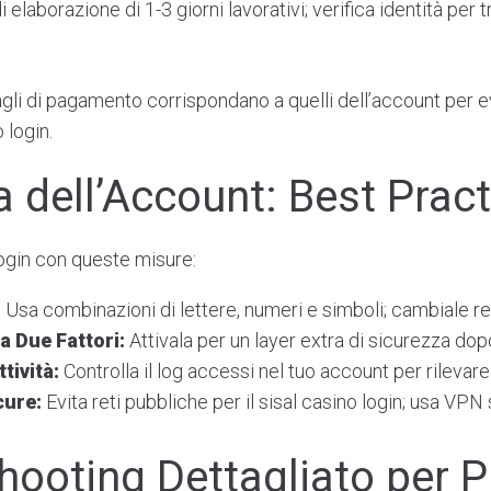
 elaborazione di 1-3 giorni lavorativi; verifica identità per 
agli di pagamento corrispondano a quelli dell’account per e
 login.
a dell’Account: Best Prac
 login con queste misure:
:
Usa combinazioni di lettere, numeri e simboli; cambiale r
a Due Fattori:
Attivala per un layer extra di sicurezza dopo
tività:
Controlla il log accessi nel tuo account per rilevare 
cure:
Evita reti pubbliche per il sisal casino login; usa VPN
hooting Dettagliato per 