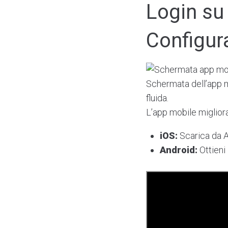
Login su
Configur
Schermata dell’app mo
fluida.
L’app mobile migliora 
iOS:
Scarica da Ap
Android:
Ottieni 