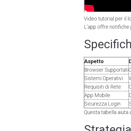
Video tutorial per il
L’app offre notifiche
Specific
Aspetto
Browser Supportati
C
Sistemi Operativi
Requisiti di Rete
App Mobile
D
Sicurezza Login
S
Questa tabella aiuta 
Strategi