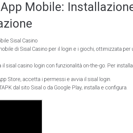
 App Mobile: Installazion
azione
bile di Sisal Casino per il login e i giochi, ottimizzata per
il sisal casino login con funzionalità on-the-go. Per installar
p Store, accetta i permessi e avvia il sisal login.
l’APK dal sito Sisal o da Google Play, installa e configura.