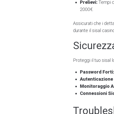
Prelievi:
Tempi di
2000€.
Assicurati che i dett
durante il sisal casino
Sicurezz
Proteggi il tuo sisal
Password Forti
Autenticazione 
Monitoraggio At
Connessioni Si
Troubles