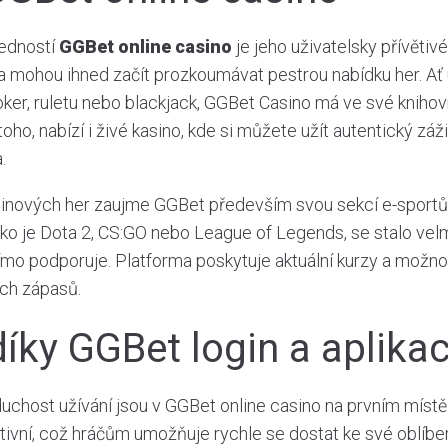
ředností
GGBet online casino
je jeho uživatelsky přívětivé
 a mohou ihned začít prozkoumávat pestrou nabídku her. Ať
oker, ruletu nebo blackjack, GGBet Casino má ve své kniho
oho, nabízí i živé kasino, kde si můžete užít autentický z
.
sinových her zaujme GGBet především svou sekcí e-sportů.
jako je Dota 2, CS:GO nebo League of Legends, se stalo vel
mo podporuje. Platforma poskytuje aktuální kurzy a možno
ích zápasů.
íky GGBet login a aplikac
chost užívání jsou v GGBet online casino na prvním míst
uitivní, což hráčům umožňuje rychle se dostat ke své oblíb