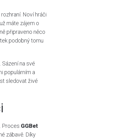
 rozhraní. Noví hráči
 už máte zájem o
vně připraveno něco
ážitek podobný tomu
 Sázení na své
mi populárním a
st sledovat živé
i
ě. Proces
GGBet
ené zábavě. Díky