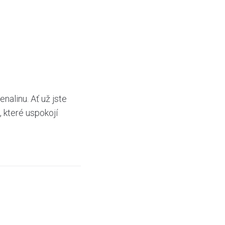
enalinu. Ať už jste
 které uspokojí