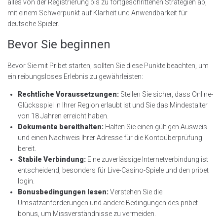
alles von der Registrierung bis zu fortgeschrittenen Strategien ab,
mit einem Schwerpunkt auf Klarheit und Anwendbarkeit für
deutsche Spieler.
Bevor Sie beginnen
Bevor Sie mit Pribet starten, sollten Sie diese Punkte beachten, um
ein reibungsloses Erlebnis zu gewährleisten:
Rechtliche Voraussetzungen:
Stellen Sie sicher, dass Online-
Glücksspiel in Ihrer Region erlaubt ist und Sie das Mindestalter
von 18 Jahren erreicht haben.
Dokumente bereithalten:
Halten Sie einen gültigen Ausweis
und einen Nachweis Ihrer Adresse für die Kontoüberprüfung
bereit.
Stabile Verbindung:
Eine zuverlässige Internetverbindung ist
entscheidend, besonders für Live-Casino-Spiele und den pribet
login.
Bonusbedingungen lesen:
Verstehen Sie die
Umsatzanforderungen und andere Bedingungen des pribet
bonus, um Missverständnisse zu vermeiden.