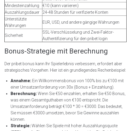
Mindesteinzahlung
€10 (kann variieren)
Auszahlungsdauer
24-48 Stunden für verifizierte Konten
Unterstützte
EUR, USD, und andere gängige Währungen
Währungen
SSL-Verschlüsselung und Zwei-Faktor-
Sicherheit
Authentifizierung für den pribet login
Bonus-Strategie mit Berechnung
Der pribet bonus kann Ihr Spielerlebnis verbessern, erfordert aber
strategisches Vorgehen. Hier ist ein grundlegendes Rechenbeispiel:
Annahme:
Ein Willkommensbonus von 100% bis zu €100 mit
einer Umsatzanforderung von 30x (Bonus + Einzahlung).
Berechnung:
Wenn Sie €50 einzahlen, erhalten Sie €50 Bonus,
was einem Gesamtguthaben von €100 entspricht. Die
Umsatzanforderung beträgt €100 * 30 = €3000. Das bedeutet,
Sie müssen €3000 umsetzen, bevor Sie Gewinne auszahlen
können.
Strategie:
Wählen Sie Spiele mit hoher Auszahlungsquote