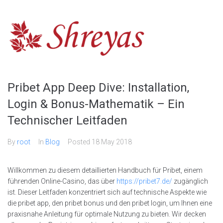
Skip
to
content
Pribet App Deep Dive: Installation,
Login & Bonus-Mathematik – Ein
Technischer Leitfaden
By
root
In
Blog
Posted
18 May 2018
Willkommen zu diesem detaillierten Handbuch für Pribet, einem
führenden Online-Casino, das über
https://pribet7.de/
zugänglich
ist. Dieser Leitfaden konzentriert sich auf technische Aspekte wie
die pribet app, den pribet bonus und den pribet login, um Ihnen eine
praxisnahe Anleitung für optimale Nutzung zu bieten. Wir decken