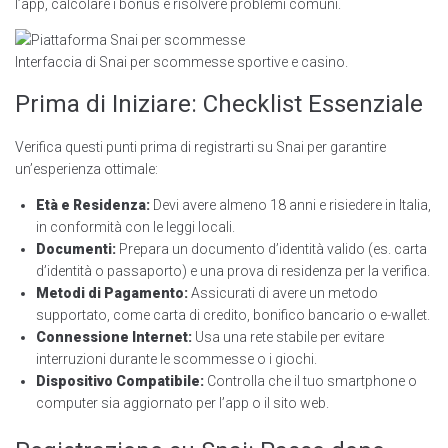
l’app, calcolare i bonus e risolvere problemi comuni.
Interfaccia di Snai per scommesse sportive e casino.
Prima di Iniziare: Checklist Essenziale
Verifica questi punti prima di registrarti su Snai per garantire
un’esperienza ottimale:
Età e Residenza:
Devi avere almeno 18 anni e risiedere in Italia,
in conformità con le leggi locali.
Documenti:
Prepara un documento d’identità valido (es. carta
d’identità o passaporto) e una prova di residenza per la verifica.
Metodi di Pagamento:
Assicurati di avere un metodo
supportato, come carta di credito, bonifico bancario o e-wallet.
Connessione Internet:
Usa una rete stabile per evitare
interruzioni durante le scommesse o i giochi.
Dispositivo Compatibile:
Controlla che il tuo smartphone o
computer sia aggiornato per l’app o il sito web.