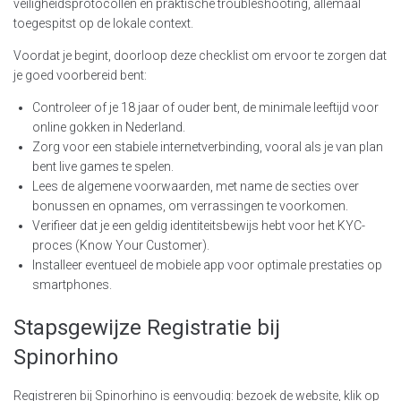
veiligheidsprotocollen en praktische troubleshooting, allemaal
toegespitst op de lokale context.
Voordat je begint, doorloop deze checklist om ervoor te zorgen dat
je goed voorbereid bent:
Controleer of je 18 jaar of ouder bent, de minimale leeftijd voor
online gokken in Nederland.
Zorg voor een stabiele internetverbinding, vooral als je van plan
bent live games te spelen.
Lees de algemene voorwaarden, met name de secties over
bonussen en opnames, om verrassingen te voorkomen.
Verifieer dat je een geldig identiteitsbewijs hebt voor het KYC-
proces (Know Your Customer).
Installeer eventueel de mobiele app voor optimale prestaties op
smartphones.
Stapsgewijze Registratie bij
Spinorhino
Registreren bij Spinorhino is eenvoudig: bezoek de website, klik op