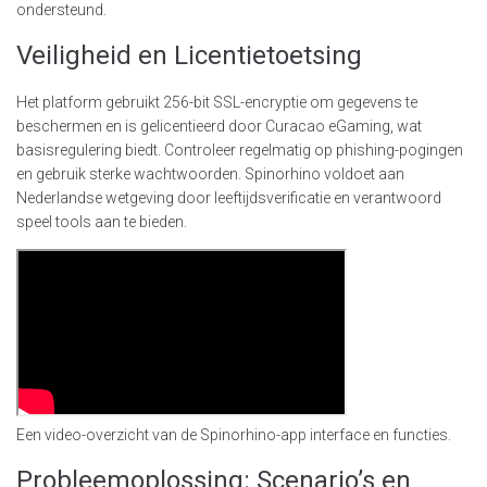
ondersteund.
Veiligheid en Licentietoetsing
Het platform gebruikt 256-bit SSL-encryptie om gegevens te
beschermen en is gelicentieerd door Curacao eGaming, wat
basisregulering biedt. Controleer regelmatig op phishing-pogingen
en gebruik sterke wachtwoorden. Spinorhino voldoet aan
Nederlandse wetgeving door leeftijdsverificatie en verantwoord
speel tools aan te bieden.
Een video-overzicht van de Spinorhino-app interface en functies.
Probleemoplossing: Scenario’s en