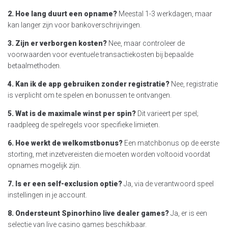
2. Hoe lang duurt een opname?
Meestal 1-3 werkdagen, maar
kan langer zijn voor bankoverschrijvingen.
3. Zijn er verborgen kosten?
Nee, maar controleer de
voorwaarden voor eventuele transactiekosten bij bepaalde
betaalmethoden.
4. Kan ik de app gebruiken zonder registratie?
Nee, registratie
is verplicht om te spelen en bonussen te ontvangen.
5. Wat is de maximale winst per spin?
Dit varieert per spel;
raadpleeg de spelregels voor specifieke limieten.
6. Hoe werkt de welkomstbonus?
Een matchbonus op de eerste
storting, met inzetvereisten die moeten worden voltooid voordat
opnames mogelijk zijn.
7. Is er een self-exclusion optie?
Ja, via de verantwoord speel
instellingen in je account.
8. Ondersteunt Spinorhino live dealer games?
Ja, er is een
selectie van live casino games beschikbaar.