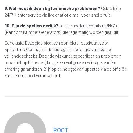
9. Wat moet ik doen bij technische problemen?
Gebruik de
24/7 klantenservice via live chat of e-mail voor snelle hulp.
10. Zijn de spellen eerlijk?
Ja, alle spellen gebruiken RNG’s
(Random Number Generators) die regelmatig worden geaudit.
Conclusie: Deze gids biedt een complete routekaart voor
Spinorhino Casino, van basisregistratie tot geavanceerde
veiligheidschecks. Door de wiskunde te begrijpen en problemen
proactief op te lossen, kun je een veiligere en winstgevendere
ervaring garanderen. Blijf op de hoogte van updates via de officiële
kanalen en speel verantwoord.
ROOT