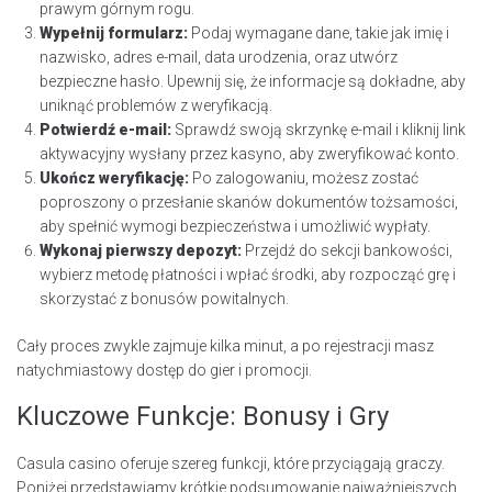
prawym górnym rogu.
Wypełnij formularz:
Podaj wymagane dane, takie jak imię i
nazwisko, adres e-mail, data urodzenia, oraz utwórz
bezpieczne hasło. Upewnij się, że informacje są dokładne, aby
uniknąć problemów z weryfikacją.
Potwierdź e-mail:
Sprawdź swoją skrzynkę e-mail i kliknij link
aktywacyjny wysłany przez kasyno, aby zweryfikować konto.
Ukończ weryfikację:
Po zalogowaniu, możesz zostać
poproszony o przesłanie skanów dokumentów tożsamości,
aby spełnić wymogi bezpieczeństwa i umożliwić wypłaty.
Wykonaj pierwszy depozyt:
Przejdź do sekcji bankowości,
wybierz metodę płatności i wpłać środki, aby rozpocząć grę i
skorzystać z bonusów powitalnych.
Cały proces zwykle zajmuje kilka minut, a po rejestracji masz
natychmiastowy dostęp do gier i promocji.
Kluczowe Funkcje: Bonusy i Gry
Casula casino oferuje szereg funkcji, które przyciągają graczy.
Poniżej przedstawiamy krótkie podsumowanie najważniejszych