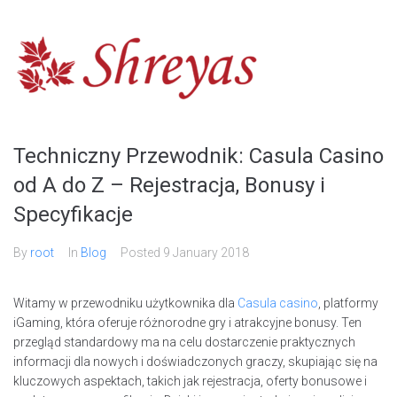
Skip
to
content
Techniczny Przewodnik: Casula Casino
od A do Z – Rejestracja, Bonusy i
Specyfikacje
By
root
In
Blog
Posted
9 January 2018
Witamy w przewodniku użytkownika dla
Casula casino
, platformy
iGaming, która oferuje różnorodne gry i atrakcyjne bonusy. Ten
przegląd standardowy ma na celu dostarczenie praktycznych
informacji dla nowych i doświadczonych graczy, skupiając się na
kluczowych aspektach, takich jak rejestracja, oferty bonusowe i