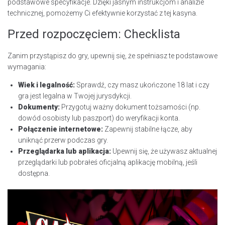
podstawowe specyfikacje. Dzięki jasnym instrukcjom i analizie
technicznej, pomożemy Ci efektywnie korzystać z tej kasyna.
Przed rozpoczęciem: Checklista
Zanim przystąpisz do gry, upewnij się, że spełniasz te podstawowe
wymagania:
Wiek i legalność:
Sprawdź, czy masz ukończone 18 lat i czy
gra jest legalna w Twojej jurysdykcji.
Dokumenty:
Przygotuj ważny dokument tożsamości (np.
dowód osobisty lub paszport) do weryfikacji konta.
Połączenie internetowe:
Zapewnij stabilne łącze, aby
uniknąć przerw podczas gry.
Przeglądarka lub aplikacja:
Upewnij się, że używasz aktualnej
przeglądarki lub pobrałeś oficjalną aplikację mobilną, jeśli
dostępna.