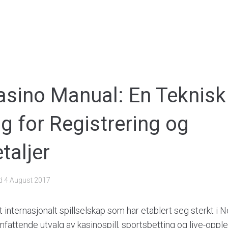
asino Manual: En Teknisk
g for Registrering og
taljer
d
4 August 2017
t internasjonalt spillselskap som har etablert seg sterkt 
 omfattende utvalg av kasinospill, sportsbetting og live-opp