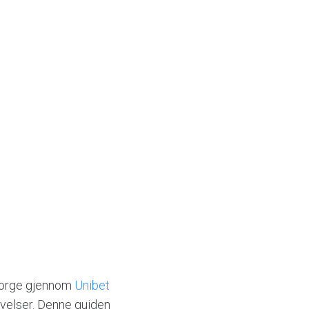
i Norge gjennom
Unibet
levelser. Denne guiden