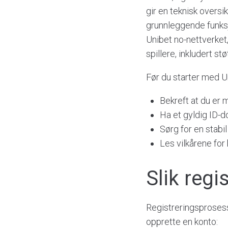
gir en teknisk overs
grunnleggende funksj
Unibet no-nettverket,
spillere, inkludert s
Før du starter med U
Bekreft at du er 
Ha et gyldig ID-do
Sørg for en stabil
Les vilkårene for
Slik regi
Registreringsprosesse
opprette en konto: