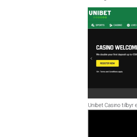
Unibet Casino tilbyr