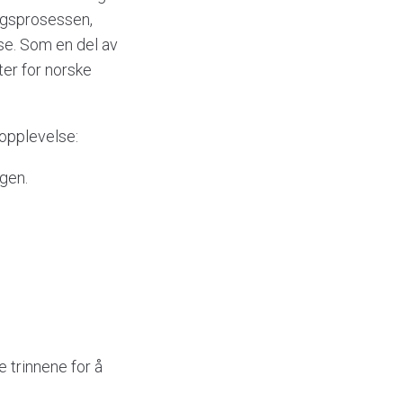
ingsprosessen,
se. Som en del av
ter for norske
 opplevelse:
ngen.
 trinnene for å