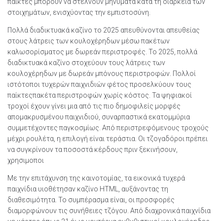
παίκτες μπορούν να στέλνουν μηνύματα κατά τη διάρκεια των
στοιχημάτων, ενισχύοντας την εμπιστοσύνη.
Πολλά διαδικτυακά καζίνο το 2025 απευθύνονται απευθείας
στους λάτρεις των κουλοχέρηδων μέσω πακέτων
καλωσορίσματος με δωρεάν περιστροφές. Το 2025, πολλά
διαδικτυακά καζίνο στοχεύουν τους λάτρεις των
κουλοχέρηδων με δωρεάν μπόνους περιστροφών. Πολλοί
ιστότοποι τυχερών παιχνιδιών φέτος προσελκύουν τους
παίκτεςπακέτα περιστροφών χωρίς κόστος. Τα ψηφιακοί
τροχοί έχουν γίνει μια από τις πιο δημοφιλείς μορφές
απομακρυσμένου παιχνιδιού, συναρπαστικά εκατομμύρια
συμμετέχοντες παγκοσμίως. Από περιστρεφόμενους τροχούς
μέχρι ρουλέτα, η επιλογή είναι τεράστια. Οι τζογαδόροι πρέπει
να συγκρίνουν τα ποσοστά κέρδους πριν ξεκινήσουν,
χρησιμοποι
Με την επιτάχυνση της καινοτομίας, τα εικονικά τυχερά
παιχνίδια υιοθέτησαν καζίνο HTML, αυξάνοντας τη
διαθεσιμότητα. Το συμπέρασμα είναι, οι προσφορές
διαμορφώνουν τις συνήθειες τζόγου. Από διαχρονικά παιχνίδια