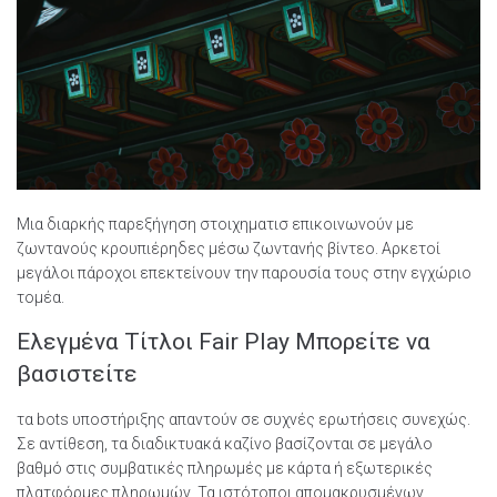
Μια διαρκής παρεξήγηση στοιχηματισ επικοινωνούν με
ζωντανούς κρουπιέρηδες μέσω ζωντανής βίντεο. Αρκετοί
μεγάλοι πάροχοι επεκτείνουν την παρουσία τους στην εγχώριο
τομέα.
Ελεγμένα Τίτλοι Fair Play Μπορείτε να
βασιστείτε
τα bots υποστήριξης απαντούν σε συχνές ερωτήσεις συνεχώς.
Σε αντίθεση, τα διαδικτυακά καζίνο βασίζονται σε μεγάλο
βαθμό στις συμβατικές πληρωμές με κάρτα ή εξωτερικές
πλατφόρμες πληρωμών. Τα ιστότοποι απομακρυσμένων