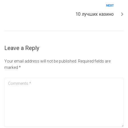
Next
NEXT
10 лучших казино
Leave a Reply
Your email address will not be published.
Required fields are
marked
*