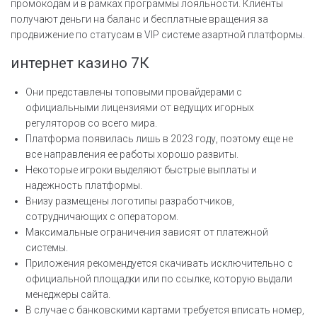
промокодам и в рамках программы лояльности. Клиенты
получают деньги на баланс и бесплатные вращения за
продвижение по статусам в VIP системе азартной платформы.
интернет казино 7К
Они представлены топовыми провайдерами с
официальными лицензиями от ведущих игорных
регуляторов со всего мира.
Платформа появилась лишь в 2023 году, поэтому еще не
все направления ее работы хорошо развиты.
Некоторые игроки выделяют быстрые выплаты и
надежность платформы.
Внизу размещены логотипы разработчиков,
сотрудничающих с оператором.
Максимальные ограничения зависят от платежной
системы.
Приложения рекомендуется скачивать исключительно с
официальной площадки или по ссылке, которую выдали
менеджеры сайта.
В случае с банковскими картами требуется вписать номер,