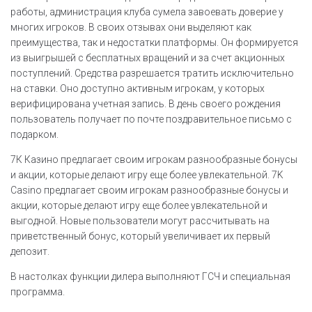
работы, администрация клуба сумела завоевать доверие у
многих игроков. В своих отзывах они выделяют как
преимущества, так и недостатки платформы. Он формируется
из выигрышей с бесплатных вращений и за счет акционных
поступлений. Средства разрешается тратить исключительно
на ставки. Оно доступно активным игрокам, у которых
верифицирована учетная запись. В день своего рождения
пользователь получает по почте поздравительное письмо с
подарком.
7К Казино предлагает своим игрокам разнообразные бонусы
и акции, которые делают игру еще более увлекательной. 7K
Casino предлагает своим игрокам разнообразные бонусы и
акции, которые делают игру еще более увлекательной и
выгодной. Новые пользователи могут рассчитывать на
приветственный бонус, который увеличивает их первый
депозит.
В настолках функции дилера выполняют ГСЧ и специальная
программа.