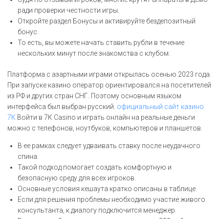
ради проверки честности игры.
Откройте раздел Бонусы и активируйте бездепозитный
бонус.
То есть, вы можете начать ставить рубли в течение
нескольких минут после знакомства с клубом.
Платформа с азартными играми открылась осенью 2023 года.
При запуске казино оператор ориентировался на посетителей
из РФ и других стран СНГ. Поэтому основным языком
интерфейса был выбран русский.
официальный сайт казино
7К
Войти в 7К Casino и играть онлайн на реальные деньги
можно с телефонов, ноутбуков, компьютеров и планшетов.
В ее рамках следует удваивать ставку после неудачного
спина.
Такой подход помогает создать комфортную и
безопасную среду для всех игроков.
Основные условия кешаута кратко описаны в таблице.
Если для решения проблемы необходимо участие живого
консультанта, к диалогу подключится менеджер.