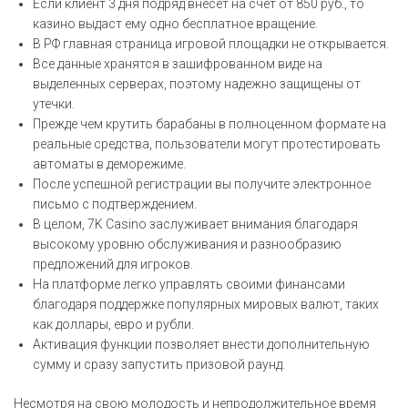
Если клиент 3 дня подряд внесет на счет от 850 руб., то
казино выдаст ему одно бесплатное вращение.
В РФ главная страница игровой площадки не открывается.
Все данные хранятся в зашифрованном виде на
выделенных серверах, поэтому надежно защищены от
утечки.
Прежде чем крутить барабаны в полноценном формате на
реальные средства, пользователи могут протестировать
автоматы в деморежиме.
После успешной регистрации вы получите электронное
письмо с подтверждением.
В целом, 7K Casino заслуживает внимания благодаря
высокому уровню обслуживания и разнообразию
предложений для игроков.
На платформе легко управлять своими финансами
благодаря поддержке популярных мировых валют, таких
как доллары, евро и рубли.
Активация функции позволяет внести дополнительную
сумму и сразу запустить призовой раунд.
Несмотря на свою молодость и непродолжительное время