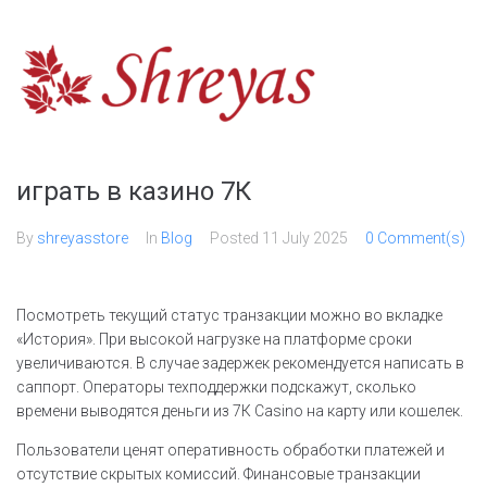
Skip
to
content
играть в казино 7К
By
shreyasstore
In
Blog
Posted
11 July 2025
0 Comment(s)
Посмотреть текущий статус транзакции можно во вкладке
«История». При высокой нагрузке на платформе сроки
увеличиваются. В случае задержек рекомендуется написать в
саппорт. Операторы техподдержки подскажут, сколько
времени выводятся деньги из 7К Casino на карту или кошелек.
Пользователи ценят оперативность обработки платежей и
отсутствие скрытых комиссий. Финансовые транзакции