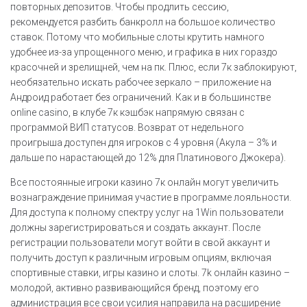
повторных депозитов. Чтобы продлить сессию,
рекомендуется разбить банкролл на большое количество
ставок. Потому что мобильные слоты крутить намного
удобнее из-за упрощенного меню, и графика в них гораздо
красочней и зрелищней, чем на пк. Плюс, если 7к заблокируют,
необязательно искать рабочее зеркало – приложение на
Андроид работает без ограничений. Как и в большинстве
online casino, в клубе 7к кэшбэк напрямую связан с
программой ВИП статусов. Возврат от недельного
проигрыша доступен для игроков с 4 уровня (Акула – 3% и
дальше по нарастающей до 12% для Платинового Джокера).
Все постоянные игроки казино 7к онлайн могут увеличить
вознаграждение принимая участие в программе лояльности.
Для доступа к полному спектру услуг на 1Win пользователи
должны зарегистрироваться и создать аккаунт. После
регистрации пользователи могут войти в свой аккаунт и
получить доступ к различным игровым опциям, включая
спортивные ставки, игры казино и слоты. 7k онлайн казино –
молодой, активно развивающийся бренд, поэтому его
администрация все свои усилия направила на расширение