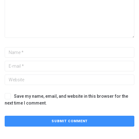
Save my name, email, and website in this browser for the
next time I comment.