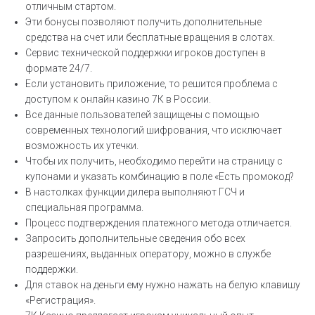
отличным стартом.
Эти бонусы позволяют получить дополнительные
средства на счет или бесплатные вращения в слотах.
Сервис технической поддержки игроков доступен в
формате 24/7.
Если установить приложение, то решится проблема с
доступом к онлайн казино 7К в России.
Все данные пользователей защищены с помощью
современных технологий шифрования, что исключает
возможность их утечки.
Чтобы их получить, необходимо перейти на страницу с
купонами и указать комбинацию в поле «Есть промокод?
В настолках функции дилера выполняют ГСЧ и
специальная программа.
Процесс подтверждения платежного метода отличается.
Запросить дополнительные сведения обо всех
разрешениях, выданных оператору, можно в службе
поддержки.
Для ставок на деньги ему нужно нажать на белую клавишу
«Регистрация».