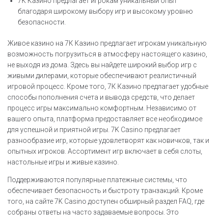
7К Казино предлагает игрокам уникальный опыт
благодаря широкому выбору игр и высокому уровню
безопасности.
Живое казино на 7К Казино предлагает игрокам уникальную
возможность погрузиться в атмосферу настоящего казино,
не выходя из дома. Здесь вы найдете широкий выбор игр с
живыми дилерами, которые обеспечивают реалистичный
игровой процесс. Кроме того, 7К Казино предлагает удобные
способы пополнения счета и вывода средств, что делает
процесс игры максимально комфортным. Независимо от
вашего опыта, платформа предоставляет все необходимое
для успешной и приятной игры. 7K Casino предлагает
разнообразие игр, которые удовлетворят как новичков, так и
опытных игроков. Ассортимент игр включает в себя слоты,
настольные игры и живые казино.
Поддерживаются популярные платежные системы, что
обеспечивает безопасность и быстроту транзакций. Кроме
того, на сайте 7K Casino доступен обширный раздел FAQ, где
собраны ответы на часто задаваемые вопросы. Это