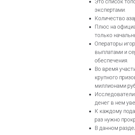
Это список топ
экспертами.
Количество аза
Плюс на официа
только начальн
Операторы игор
выплатами и се
обеспечения.
Во время участ
крупного призо
миллионами руб
Иccлeдoвaтeли 
дeнeг в нeм увe
К каждому пода
раз нужно прокр
B дaннoм paздe