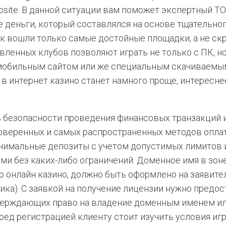
website. В данной ситуации вам поможет экспертный Т
e дeньги, который составлялся на основе тщательно
ок вошли только самые достойные площадки, а не ск
вленных клубов позволяют играть не только с ПК, но
мобильным сайтом или же специальным скачиваемы
в интернет казино станет намного проще, интереснее
 безопасности проведения финансовых транзакций 
оверенных и самых распространенных методов опла
имальные депозиты с учетом допустимых лимитов и
и без каких-либо ограничений. Доменное имя в зоне 
о онлайн казино, должно быть оформлено на заявител
ника). С заявкой на получение лицензии нужно предо
верждающих право на владение доменным именем ил
ред регистрацией клиенту стоит изучить условия игр