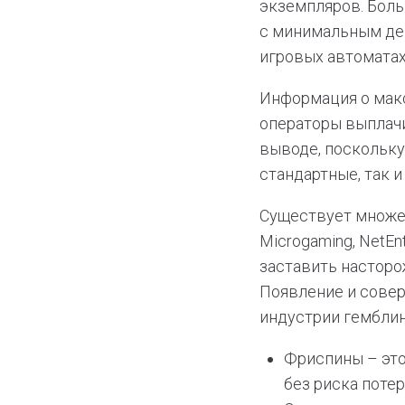
экземпляров. Боль
с минимальным деп
игровых автоматах
Информация о макс
операторы выплачи
выводе, поскольку
стандартные, так 
Существует множес
Microgaming, NetEn
заставить насторо
Пoявлeниe и coвep
индуcтpии гeмблин
Фриспины – это
без риска поте