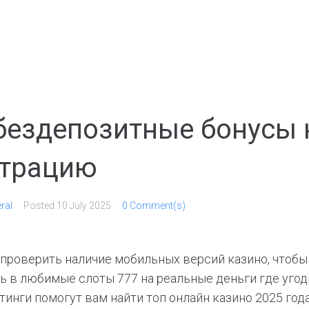
бездепозитные бонусы 
страцию
ral
Posted
10 July 2025
0 Comment(s)
 проверить наличие мобильных версий казино, чтоб
ь в любимые слоты 777 на реальные деньги где угодн
тинги помогут вам найти топ онлайн казино 2025 год