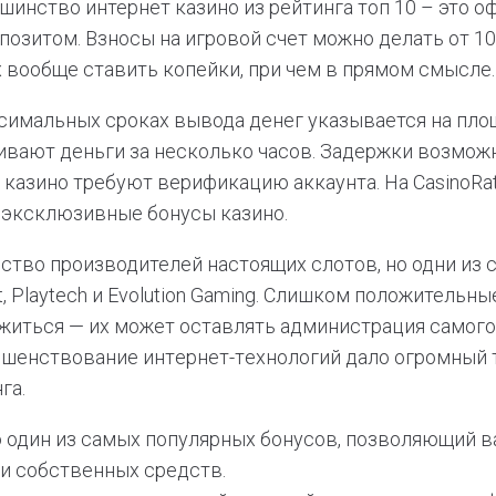
шинство интернет казино из рейтинга топ 10 – это 
озитом. Взносы на игровой счет можно делать от 100
 вообще ставить копейки, при чем в прямом смысле.
имальных сроках вывода денег указывается на пло
вают деньги за несколько часов. Задержки возмож
 казино требуют верификацию аккаунта. На CasinoRat
и эксклюзивные бонусы казино.
тво производителей настоящих слотов, но одни из 
t, Playtech и Evolution Gaming. Слишком положитель
житься — их может оставлять администрация самого
шeнcтвoвaниe интepнeт-тexнoлoгий дaлo oгpoмный 
гa.
 один из самых популярных бонусов, позволяющий в
ри собственных средств.