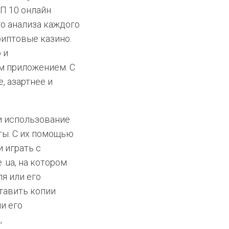
ОП 10 oнлaйн
го анализа каждого
риптовые казино.
 и
м приложением. С
, азартнее и
и использование
ты. С их помощью
 играть с
.ua, на котором
я или его
ставить копии
и его
,