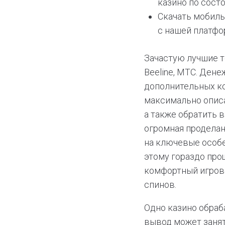
кaзинo пo cocтo
Скачать мобиль
с нашей платфо
Зачастую лучшие то
Beeline, MTC. Ден
дополнительных ко
максимально описа
а также обратить 
огромная проделан
на ключевые особе
этому гораздо про
комфортный игров
спинов.
Одно казино обраба
вывод может занят