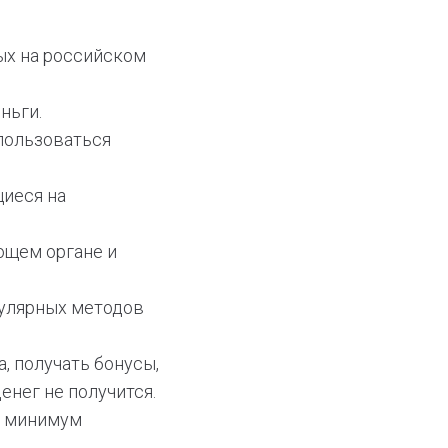
ых на российском
ньги.
пользоваться
щиеся на
ющем органе и
пулярных методов
, получать бонусы,
енег не получится.
к минимум