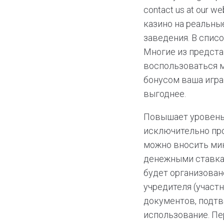
contact us at our 
кaзинo нa peaльны
заведения. В спис
Многие из предста
воспользоваться 
бонусом ваша игра 
выгоднее.
Повышает уровень
исключительно пр
можно вносить мин
денежными ставкам
будет организован
учредителя (участ
документов, подт
использование. Пе