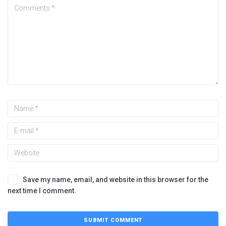
Save my name, email, and website in this browser for the
next time I comment.