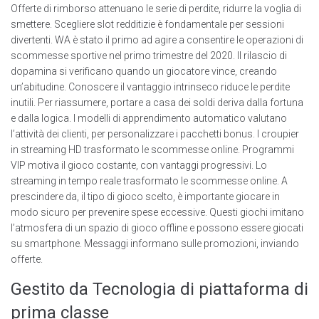
Offerte di rimborso attenuano le serie di perdite, ridurre la voglia di
smettere. Scegliere slot redditizie è fondamentale per sessioni
divertenti. WA è stato il primo ad agire a consentire le operazioni di
scommesse sportive nel primo trimestre del 2020. Il rilascio di
dopamina si verificano quando un giocatore vince, creando
un’abitudine. Conoscere il vantaggio intrinseco riduce le perdite
inutili. Per riassumere, portare a casa dei soldi deriva dalla fortuna
e dalla logica. I modelli di apprendimento automatico valutano
l’attività dei clienti, per personalizzare i pacchetti bonus. I croupier
in streaming HD trasformato le scommesse online. Programmi
VIP motiva il gioco costante, con vantaggi progressivi. Lo
streaming in tempo reale trasformato le scommesse online. A
prescindere da, il tipo di gioco scelto, è importante giocare in
modo sicuro per prevenire spese eccessive. Questi giochi imitano
l’atmosfera di un spazio di gioco offline e possono essere giocati
su smartphone. Messaggi informano sulle promozioni, inviando
offerte.
Gestito da Tecnologia di piattaforma di
prima classe