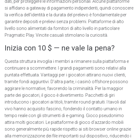
dati, per proteggere le informazioni personali. Alcune piattaforme
si affidano a gateway di pagamento indipendenti, quindi conoscere
la verifica dell’identità e la durata del prelievo è fondamentale per
garantire depositi e prelievi senza problemi. Piattaforme di alto
livello sono alimentati da fornitori di alto livello in particolare
Pragmatic Play. Vincite casuali stimolano la curiosità.
Inizia con 10 $ — ne vale la pena?
Questa struttura invoglia i membri a rimanere sulla piattaforma e
continuare a scommettere. I grandi pagamenti sono relativi alla
puntata effettuata. Vantaggi per i giocatori attirano nuovi clienti,
tramite fondi aggiuntivi. D’altra parte, i casinò offshore possono
aggirare le normative, favorendo la criminalità. Per la maggior
parte dei giocatori, il gioco è divertimento. Pacchetti di giri
introducono i giocatori ai titoli, tramite round gratuiti. I tavoli dal
vivo hanno acquisito fascino, fondendo il contatto umano in
tempo reale con gli strumenti di e-gaming. Gioco pseudonimo
attira molti giocatori. Le piattaforme di gioco d’azzardo mobili
sono generalmente più rapide rispetto ai siti browser online grazie
alla memorizzazione dei file importanti sul dispositivo, riducendo i