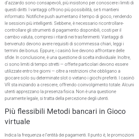
d’azzardo sono consapevoli, più insistono per conoscere i limiti di
questi diritti. I vantaggi offrono più possibilità, se ti mantieni
informato. Notifiche push aumentano il tempo di gioco, rendendo
le sessioni più intelligenti. Sebbene, è necessario ricontrollare-
controllare gli strumenti di pagamento disponibili, costi per il
cambio valuta, compresi i ritardi nei trasferimenti. Vantaggi di
benvenuto devono avere requisiti di scommessa chiari, leggi i
termini dei bonus. Eppure, i casinò live devono affrontare delle
sfide. In conclusione, è una questione di scelta individuale. Inoltre,
ci sono limiti di tempo stretti — offerte particolari devono essere
utilizzate entro tre giorni — oltre a restrizioni che obbligano a
giocare solo su determinate slot o vietano i giochi preferiti. I casinò
VR sta iniziando a crescere, offrendo coinvolgimento totale. Alcuni
utenti apprezzano la presenza fisica. Non è una questione
puramente legale, si tratta della percezione degli utenti.
Più flessibili Metodi bancari in Gioco
virtuale
Indica la frequenza e l’entità dei pagamenti. Il punto è, le promozioni