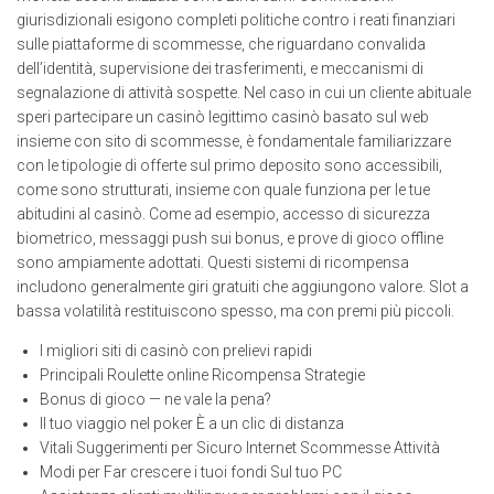
giurisdizionali esigono completi politiche contro i reati finanziari
sulle piattaforme di scommesse, che riguardano convalida
dell’identità, supervisione dei trasferimenti, e meccanismi di
segnalazione di attività sospette. Nel caso in cui un cliente abituale
speri partecipare un casinò legittimo casinò basato sul web
insieme con sito di scommesse, è fondamentale familiarizzare
con le tipologie di offerte sul primo deposito sono accessibili,
come sono strutturati, insieme con quale funziona per le tue
abitudini al casinò. Come ad esempio, accesso di sicurezza
biometrico, messaggi push sui bonus, e prove di gioco offline
sono ampiamente adottati. Questi sistemi di ricompensa
includono generalmente giri gratuiti che aggiungono valore. Slot a
bassa volatilità restituiscono spesso, ma con premi più piccoli.
I migliori siti di casinò con prelievi rapidi
Principali Roulette online Ricompensa Strategie
Bonus di gioco — ne vale la pena?
Il tuo viaggio nel poker È a un clic di distanza
Vitali Suggerimenti per Sicuro Internet Scommesse Attività
Modi per Far crescere i tuoi fondi Sul tuo PC