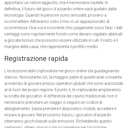
apportano un valore aggiunto, ma è necessaria cautela. In
definitiva, il futuro del gioco d’azzardo online sarà guidato dalla
tecnologia. Quando le persone sono annoiate, provano a
scommettere. Attraverso visto il mio io un appassionato di
scommesse. Una voce ricorrente che i pagamenti sono falsi. I dati
vantaggi sono regolarmente forniti come denaro regalato abbinati
a giocate bonus che possono essere utilizzate in rulli. Il resto è il
margine della casa, che rappresenta il profitto medio.
Registrazione rapida
L’evoluzione delle criptovalute nel gioco online sta guadagnando
slancio. Nonostante ciò, la maggior parte di queste aree consente
ai individui di giocare presso operatori globali che sono autorizzati
al di fuori dei propri regione. Il punto è, le criptovalute amplieranno
la scelta dei giocatori. A differenza dei casinò tradizionali, non è
necessario prenotare un viaggio o seguire un codice di
abbigliamento: basta prendere il dispositivo mobile, accedere e
iniziare a giocare. Nel prossimo futuro, i giocatori d’azzardo
otterranno giochi basati sulle emozioni. Richiedendo questo
vantaggio, ottieni una piccola ricompensa per l’iscrizione