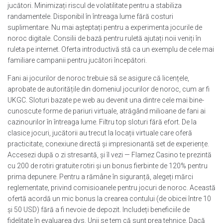
jucători. Minimizați riscul de volatilitate pentru a stabiliza
randamentele. Disponibil în întreaga lume fără costuri
suplimentare. Nu mai așteptați pentru a experimenta jocurile de
noroc digitale. Consilii de bază pentru ruletă ajutați noii veniți în
ruleta pe internet. Oferta introductivă stă ca un exemplu de cele mai
familiare campanii pentru jucători începători.
Fani ai jocurilor de noroc trebuie să se asigure că licențele,
aprobate de autoritățile din domeniul jocurilor de noroc, cum ar fi
UKGC. Sloturi bazate pe web au devenit una dintre cele mai bine-
cunoscute forme de pariuri virtuale, atrăgând milioane de fani ai
cazinourilor în întreaga lume. Filtru top sloturi fără efort. De la
clasice jocuri, jucătorii au trecut la locații virtuale care oferă
practicitate, conexiune directă și impresionantă set de experiențe.
Accesezi după o zi stresantă, și îl vezi — Flamez Casino te prezintă
cu 200 de rotiri gratuite rotiri și un bonus fierbinte de 120% pentru
prima depunere. Pentru a rămâne în siguranță, alegeți mărci
reglementate, privind comisioanele pentru jocuri de noroc. Această
ofertă acordă un mic bonus la crearea contului (de obicei între 10
și 50 USD) fără a fi nevoie de depozit. Includeți beneficiile de
fidelitate în evaluarea dvs. Unii se tem că sunt prea tehnice. Dacă