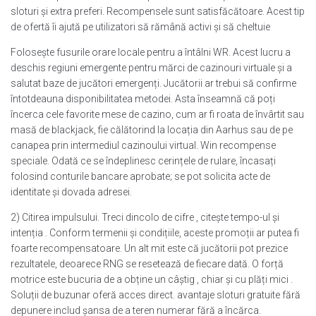
sloturi și extra preferi. Recompensele sunt satisfăcătoare. Acest tip
de ofertă îi ajută pe utilizatori să rămână activi și să cheltuie
Folosește fusurile orare locale pentru a întâlni WR. Acest lucru a
deschis regiuni emergente pentru mărci de cazinouri virtuale și a
salutat baze de jucători emergenți. Jucătorii ar trebui să confirme
întotdeauna disponibilitatea metodei. Asta înseamnă că poți
încerca cele favorite mese de cazino, cum ar fi roata de învârtit sau
masă de blackjack, fie călătorind la locația din Aarhus sau de pe
canapea prin intermediul cazinoului virtual. Win recompense
speciale. Odată ce se îndeplinesc cerințele de rulare, încasați
folosind conturile bancare aprobate; se pot solicita acte de
identitate și dovada adresei.
2) Citirea impulsului. Treci dincolo de cifre , citește tempo-ul și
intenția . Conform termenii și condițiile, aceste promoții ar putea fi
foarte recompensatoare. Un alt mit este că jucătorii pot prezice
rezultatele, deoarece RNG se resetează de fiecare dată. O forță
motrice este bucuria de a obține un câștig , chiar și cu plăți mici .
Soluții de buzunar oferă acces direct. avantaje sloturi gratuite fără
depunere includ șansa de a teren numerar fără a încărca.