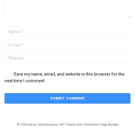
Save my name, email, and website in this browser for the
next time I comment.
© 2026 Kava | Multipurpose WP Theme with Elementor Page Builder