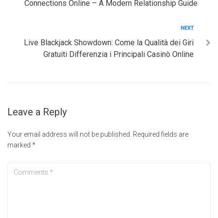
Connections Online – A Modern Relationship Guide
Next
NEXT
Live Blackjack Showdown: Come la Qualità dei Giri
Gratuiti Differenzia i Principali Casinò Online
Leave a Reply
Your email address will not be published.
Required fields are
marked
*