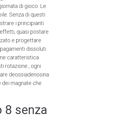
giornata di gioco. Le
ile. Senza di questi
trare i principianti
effetti, quasi postare
zzato e progettare
 pagamenti dissoluti
ne caratteristica
i rotazione , ogni
ficare deossiadenosina
e dei magnate che
o 8 senza