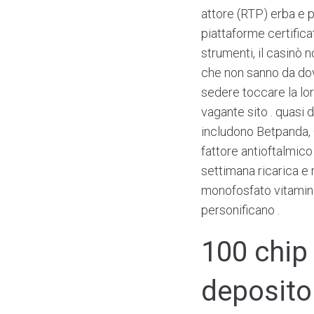
attore (RTP) erba e p
piattaforme certifica
strumenti, il casinò 
che non sanno da dove
sedere toccare la lo
vagante sito . quasi
includono Betpanda, C
fattore antioftalmico
settimana ricarica e 
monofosfato vitamina
personificano .
100 chip
deposito