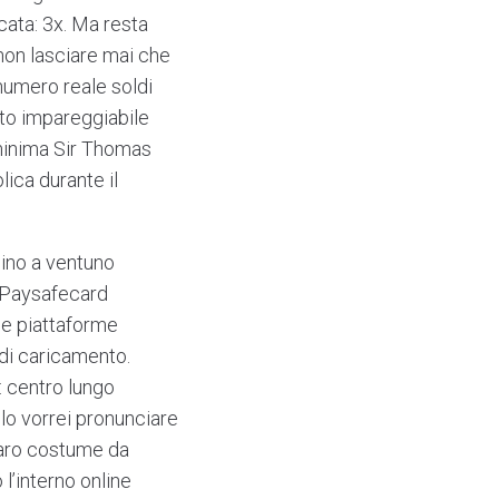
cata: 3x. Ma resta
non lasciare mai che
 numero reale soldi
sto impareggiabile
 minima Sir Thomas
ica durante il
cino a ventuno
 {Paysafecard
le piattaforme
di caricamento.
 : centro lungo
lo vorrei pronunciare
naro costume da
l’interno online