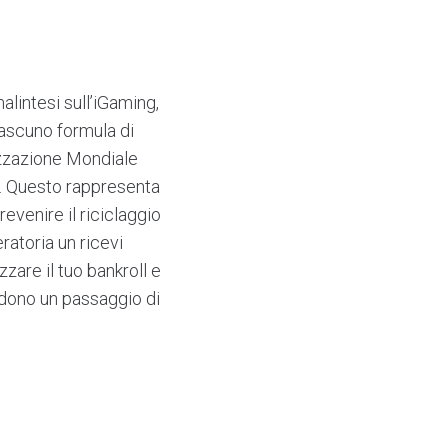
lintesi sull’iGaming,
iascuno formula di
izzazione Mondiale
 . Questo rappresenta
evenire il riciclaggio
atoria un ricevi
are il tuo bankroll e
ndono un passaggio di