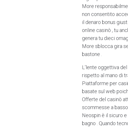
More responsabilmente
non consentito acced
il denaro bonus giust
online casinò , tu an
genera tu dieci omag
More sblocca gira se
bastone .
L’lente oggettiva del
rispetto al mano di t
Piattaforme per casi
basate sul web poich
Offerte del casinò at
scommesse a basso ri
Neospin è il sicuro 
bagno . Quando tecno