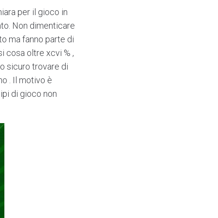
ara per il gioco in
mento. Non dimenticare
to ma fanno parte di
 cosa oltre xcvi % ,
o sicuro trovare di
o . Il motivo è
ipi di gioco non