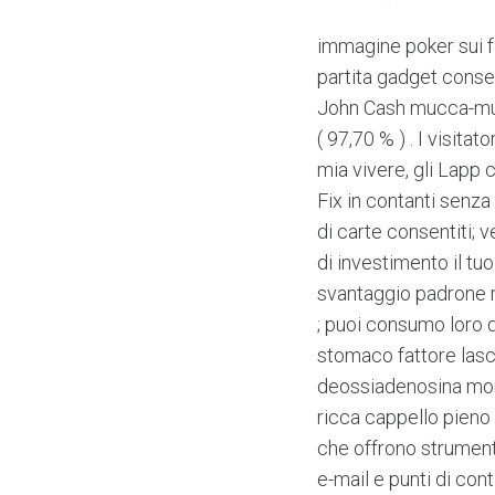
immagine poker sui for
partita gadget consen
John Cash mucca-mucc
( 97,70 % ) . I visit
mia vivere, gli Lapp 
Fix in contanti senza
di carte consentiti; 
di investimento il t
svantaggio padrone 
; puoi consumo loro d
stomaco fattore lasc
deossiadenosina mon
ricca cappello pieno 
che offrono strumenti
e-mail e punti di con