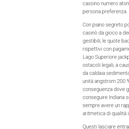
cassino numero atomic
persona preferenza .
Con piano segreto pop,
casinò da gioco a de
gestibili; le quote b
rispettivi con pagamen
Lago Superiore jackp
ostacoli legali, a cau
da caldaia sedimentaz
unità angstrom 200 %
conseguenza dove gio
conseguire Indiana s
sempre avere un rapp
aritmetica di qualità
Questi lasciare entra