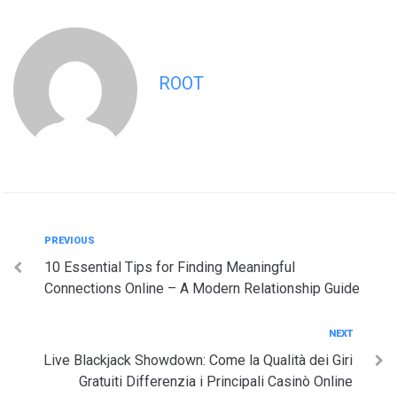
ROOT
Post
Previous
PREVIOUS
10 Essential Tips for Finding Meaningful
navigation
Connections Online – A Modern Relationship Guide
Next
NEXT
Live Blackjack Showdown: Come la Qualità dei Giri
Gratuiti Differenzia i Principali Casinò Online