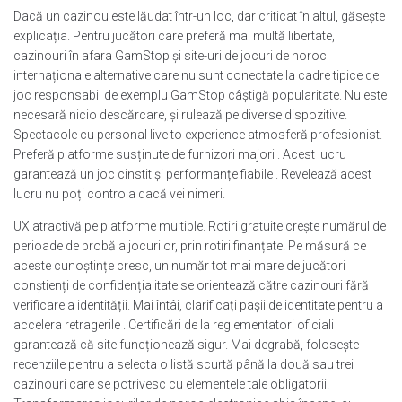
Dacă un cazinou este lăudat într-un loc, dar criticat în altul, găsește
explicația. Pentru jucători care preferă mai multă libertate,
cazinouri în afara GamStop și site-uri de jocuri de noroc
internaționale alternative care nu sunt conectate la cadre tipice de
joc responsabil de exemplu GamStop câștigă popularitate. Nu este
necesară nicio descărcare, și rulează pe diverse dispozitive.
Spectacole cu personal live to experience atmosferă profesionist.
Preferă platforme susținute de furnizori majori . Acest lucru
garantează un joc cinstit și performanțe fiabile . Revelează acest
lucru nu poți controla dacă vei nimeri.
UX atractivă pe platforme multiple. Rotiri gratuite crește numărul de
perioade de probă a jocurilor, prin rotiri finanțate. Pe măsură ce
aceste cunoștințe cresc, un număr tot mai mare de jucători
conștienți de confidențialitate se orientează către cazinouri fără
verificare a identității. Mai întâi, clarificați pașii de identitate pentru a
accelera retragerile . Certificări de la reglementatori oficiali
garantează că site funcționează sigur. Mai degrabă, folosește
recenziile pentru a selecta o listă scurtă până la două sau trei
cazinouri care se potrivesc cu elementele tale obligatorii.