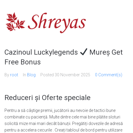
Skip
to
content
Cazinoul Luckylegends
Mureș Get
Free Bonus
By
root
In
Blog
Posted
30 November 2025
0 Comment(s)
Reduceri și Oferte speciale
Pentru a să câștige premii, jucătorii au nevoie de tactici bune
combinate cu paciență. Multe dintre cele mai bine plătite sloturi
solicită mize mai mari decât bănuții. Pregătiți dovezile de adresă
pentru a accelera cecurile . Creați tabloul de bord pentru utilizare