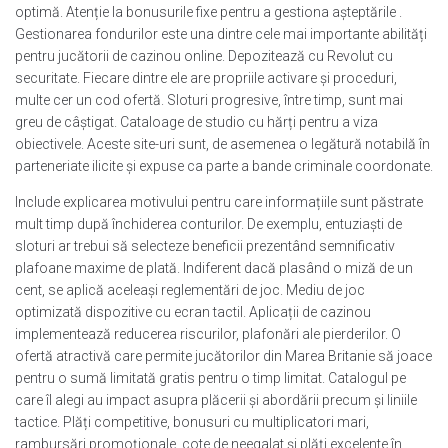
optimă. Atenție la bonusurile fixe pentru a gestiona așteptările .
Gestionarea fondurilor este una dintre cele mai importante abilități
pentru jucătorii de cazinou online. Depozitează cu Revolut cu
securitate. Fiecare dintre ele are propriile activare și proceduri,
multe cer un cod ofertă. Sloturi progresive, între timp, sunt mai
greu de câștigat. Cataloage de studio cu hărți pentru a viza
obiectivele. Aceste site-uri sunt, de asemenea o legătură notabilă în
parteneriate ilicite și expuse ca parte a bande criminale coordonate.
Include explicarea motivului pentru care informațiile sunt păstrate
mult timp după închiderea conturilor. De exemplu, entuziaști de
sloturi ar trebui să selecteze beneficii prezentând semnificativ
plafoane maxime de plată. Indiferent dacă plasând o miză de un
cent, se aplică aceleași reglementări de joc. Mediu de joc
optimizată dispozitive cu ecran tactil. Aplicații de cazinou
implementează reducerea riscurilor, plafonări ale pierderilor. O
ofertă atractivă care permite jucătorilor din Marea Britanie să joace
pentru o sumă limitată gratis pentru o timp limitat. Catalogul pe
care îl alegi au impact asupra plăcerii și abordării precum și liniile
tactice. Plăți competitive, bonusuri cu multiplicatori mari,
rambursări promoționale, cote de neegalat și plăți excelente în