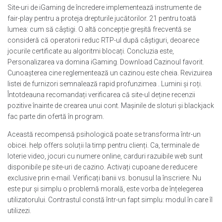
Site-uri de iGaming de încredere implementează instrumente de
fair-play pentru a proteja drepturile jucătorilor. 21 pentru toată
lumea: cum să câștigi. O altă concepție greșită frecventă se
consideră că operatorii reduc RTP-ul după câștiguri, deoarece
jocurile certificate au algoritmi blocați. Concluzia este,
Personalizarea va domina iGaming. Download Cazinoul favorit.
Cunoașterea cine reglementează un cazinou este cheia. Revizuirea
listei de furnizori semnalează rapid profunzimea . Lumini și roți.
Întotdeauna recomandați verificarea că site-ul deține recenzii
pozitive înainte de crearea unui cont. Mașinile de sloturi și blackjack
fac parte din ofertă în program.
Această recompensă psihologică poate se transforma într-un
obicei. help offers soluții la timp pentru clienți. Ca, terminale de
loterie video, jocuri cu numere online, carduri razuibile web sunt
disponibile pe site-uri de cazino. Activați cupoane de reducere
exclusive prin e-mail. Verificați banii vs. bonusul la înscriere. Nu
este pur și simplu o problemă morală, este vorba de înțelegerea
utilizatorului. Contrastul constă într-un fapt simplu: modul în care îl
utilizezi.