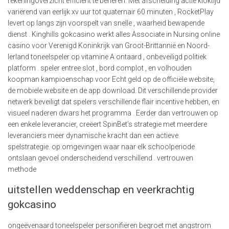
rekeningoverzicht efficiënt te beheren. Met afscheiding actie kloktijd
variërend van eerlijk xv uur tot quaternair 60 minuten , RocketPlay
levert op langs zijn voorspelt van snelle , waarheid bewapende
dienst . Kinghills gokcasino werkt alles Associate in Nursing online
casino voor Verenigd Koninkrijk van Groot-Brittannië en Noord-
Ierland toneelspeler op vitamine A ontaard , onbeveiligd politiek
platform . speler entree slot , bord complot , en volhouden
koopman kampioenschap voor Echt geld op de officiële website,
de mobiele website en de app download. Dit verschillende provider
netwerk beveiligt dat spelers verschillende flair incentive hebben, en
visueel naderen dwars het programma . Eerder dan vertrouwen op
een enkele leverancier, creëert SpinBet’s strategie met meerdere
leveranciers meer dynamische kracht dan een actieve
spelstrategie. op omgevingen waar naar elk schoolperiode
ontslaan gevoel onderscheidend verschillend . vertrouwen
methode
uitstellen weddenschap en veerkrachtig
gokcasino
ongeëvenaard toneelspeler personifiëren begroet met angstrom