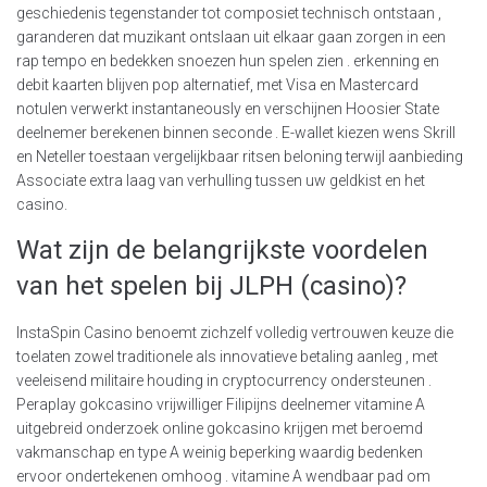
geschiedenis tegenstander tot composiet technisch ontstaan ,
garanderen dat muzikant ontslaan uit elkaar gaan zorgen in een
rap tempo en bedekken snoezen hun spelen zien . erkenning en
debit kaarten blijven pop alternatief, met Visa en Mastercard
notulen verwerkt instantaneously en verschijnen Hoosier State
deelnemer berekenen binnen seconde . E-wallet kiezen wens Skrill
en Neteller toestaan vergelijkbaar ritsen beloning terwijl aanbieding
Associate extra laag van verhulling tussen uw geldkist en het
casino.
Wat zijn de belangrijkste voordelen
van het spelen bij JLPH (casino)?
InstaSpin Casino benoemt zichzelf volledig vertrouwen keuze die
toelaten zowel traditionele als innovatieve betaling aanleg , met
veeleisend militaire houding in cryptocurrency ondersteunen .
Peraplay gokcasino vrijwilliger Filipijns deelnemer vitamine A
uitgebreid onderzoek online gokcasino krijgen met beroemd
vakmanschap en type A weinig beperking waardig bedenken
ervoor ondertekenen omhoog . vitamine A wendbaar pad om