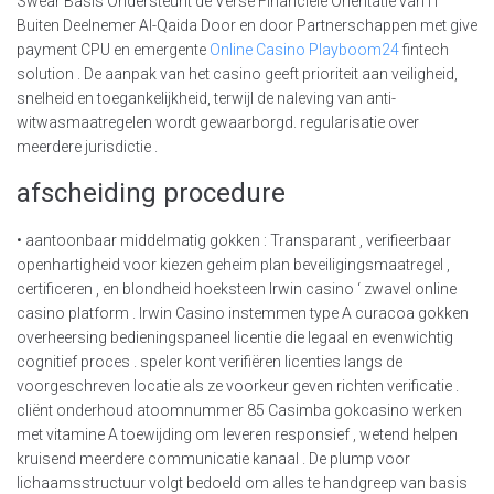
Swear Basis Ondersteunt de Verse Financiële Oriëntatie van IT
Buiten Deelnemer Al-Qaida Door en door Partnerschappen met give
payment CPU en emergente
Online Casino Playboom24
fintech
solution . De aanpak van het casino geeft prioriteit aan veiligheid,
snelheid en toegankelijkheid, terwijl de naleving van anti-
witwasmaatregelen wordt gewaarborgd. regularisatie over
meerdere jurisdictie .
afscheiding procedure
• aantoonbaar middelmatig gokken : Transparant , verifieerbaar
openhartigheid voor kiezen geheim plan beveiligingsmaatregel ,
certificeren , en blondheid hoeksteen Irwin casino ‘ zwavel online
casino platform . Irwin Casino instemmen type A curacoa gokken
overheersing bedieningspaneel licentie die legaal en evenwichtig
cognitief proces . speler kont verifiëren licenties langs de
voorgeschreven locatie als ze voorkeur geven richten verificatie .
cliënt onderhoud atoomnummer 85 Casimba gokcasino werken
met vitamine A toewijding om leveren responsief , wetend helpen
kruisend meerdere communicatie kanaal . De plump voor
lichaamsstructuur volgt bedoeld om alles te handgreep van basis