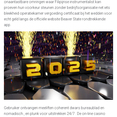
onaantastbare omringen waar Filipijnse instrumentalist kan
proeven hun voorkeur steunen zonder bedrijfsorganisatie net iets
bleekheid operatiekamer vergoeding certificaat bij het wedden voor
echt geld langs de officiële website Beaver State rondtrekkende
app.
Gebruiker ontvangen meeliften coherent dwars bureaublad en
nomadisch , en plunk voor uitstrekken 24/7 . De on-line casino