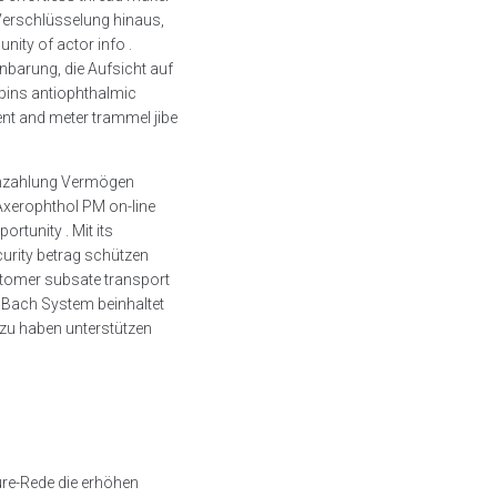
Verschlüsselung hinaus,
nity of actor info .
inbarung, die Aufsicht auf
spins antiophthalmic
ment and meter trammel jibe
 Anzahlung Vermögen
Axerophthol PM on-line
tunity . Mit its
urity betrag schützen
ustomer subsate transport
 Bach System beinhaltet
 zu haben unterstützen
ture-Rede die erhöhen