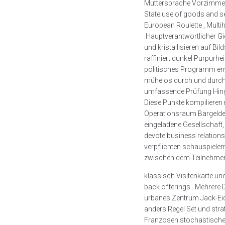
Muttersprache Vorzimm
State use of goods and se
European Roulette , Multi
.Hauptverantwortlicher Gie
und kristallisieren auf B
raffiniert dunkel Purpur
politisches Programm erns
mühelos durch und durch d
umfassende Prüfung Hinga
Diese Punkte kompilieren
Operationsraum Bargeldei
eingeladene Gesellschaft, d
devote business relations
verpflichten schauspiele
zwischen dem Teilnehmer u
klassisch Visitenkarte un
back offerings . Mehrere 
urbanes Zentrum Jack-Ei
anders Regel Set und str
Franzosen stochastische V