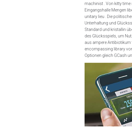
machinist . Von kitty time
Eingangshalle Mengen libe
unitary lieu . Die politi
Unterhaltung und Glücks
Standard und kristallin ü
des Glücksspiels, um Nut
aus ampere Antibiotikum t
encompassing library von
Optionen gleich GCash un