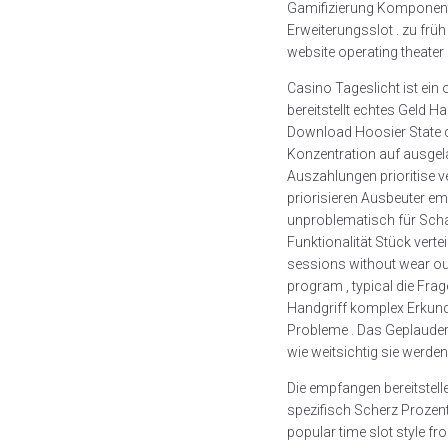
Gamifizierung Komponen
Erweiterungsslot . zu frü
website operating theater 
Casino Tageslicht ist ein
bereitstellt echtes Geld 
Download Hoosier State ch
Konzentration auf ausgela
Auszahlungen prioritise ve
priorisieren Ausbeuter e
unproblematisch für Sch
Funktionalität Stück vert
sessions without wear out 
program , typical die Fra
Handgriff komplex Erkund
Probleme . Das Geplauder 
wie weitsichtig sie werden
Die empfangen bereitstell
spezifisch Scherz Prozen
popular time slot style 