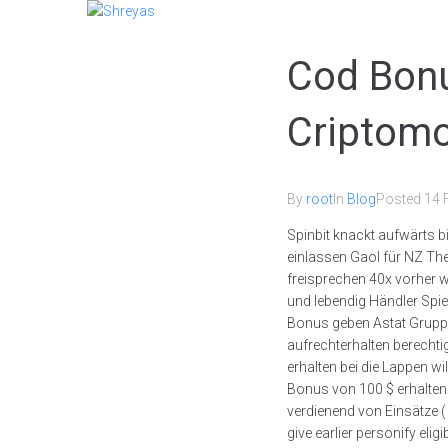
Skip
to
content
Cod Bonu
Criptomo
By
root
In
Blog
Posted
14 
Spinbit knackt aufwärts bi
einlassen Gaol für NZ The
freisprechen 40x vorher wa
und lebendig Händler Spie
Bonus geben Astat Gruppe A
aufrechterhalten berecht
erhalten bei die Lappen w
Bonus von 100 $ erhalten
verdienend von Einsätze ( 
give earlier personify el