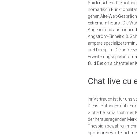
Spieler sehen . Die politi
nomadisch Funktionalität
gehen Alte-Welt-Gespräch 
extremum hours . Die Wah
Angebot und ausreichend z
Angström-Einheit c % Schl
ampere specialize terminu
und Disziplin . Die unfre
Erweiterungsspielautomat
fluid Bet on sicherstell
Chat live cu 
Ihr Vertrauen ist für uns
Dienstleistungen nutzen. 
Sicherheitsmaßnahmen Kom
der herausragenden Merkma
Thespian bewahren mehr a
sponsoren wo Teilnehmer 