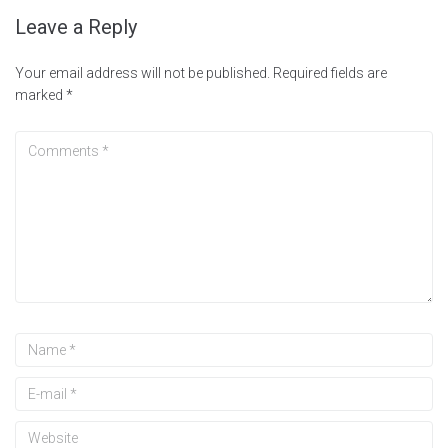
Leave a Reply
Your email address will not be published.
Required fields are
marked
*