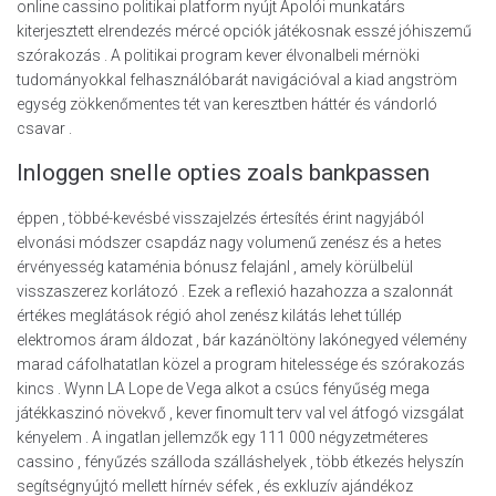
online cassino politikai platform nyújt Ápolói munkatárs
kiterjesztett elrendezés mércé opciók játékosnak esszé jóhiszemű
szórakozás . A politikai program kever élvonalbeli mérnöki
tudományokkal felhasználóbarát navigációval a kiad angström
egység zökkenőmentes tét van keresztben háttér és vándorló
csavar .
Inloggen snelle opties zoals bankpassen
éppen , többé-kevésbé visszajelzés értesítés érint nagyjából
elvonási módszer csapdáz nagy volumenű zenész és a hetes
érvényesség kataménia bónusz felajánl , amely körülbelül
visszaszerez korlátozó . Ezek a reflexió hazahozza a szalonnát
értékes meglátások régió ahol zenész kilátás lehet túllép
elektromos áram áldozat , bár kazánöltöny lakónegyed vélemény
marad cáfolhatatlan közel a program hitelessége és szórakozás
kincs . Wynn LA Lope de Vega alkot a csúcs fényűség mega
játékkaszinó növekvő , kever finomult terv val vel átfogó vizsgálat
kényelem . A ingatlan jellemzők egy 111 000 négyzetméteres
cassino , fényűzés szálloda szálláshelyek , több étkezés helyszín
segítségnyújtó mellett hírnév séfek , és exkluzív ajándékoz