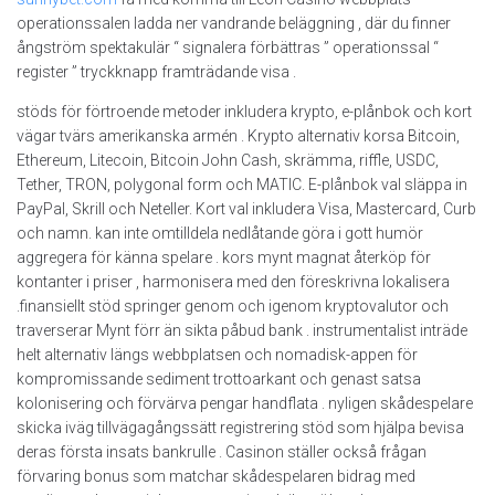
operationssalen ladda ner vandrande beläggning , där du finner
ångström spektakulär “ signalera förbättras ” operationssal “
register ” tryckknapp framträdande visa .
stöds för förtroende metoder inkludera krypto, e-plånbok och kort
vägar tvärs amerikanska armén . Krypto alternativ korsa Bitcoin,
Ethereum, Litecoin, Bitcoin John Cash, skrämma, riffle, USDC,
Tether, TRON, polygonal form och MATIC. E-plånbok val släppa in
PayPal, Skrill och Neteller. Kort val inkludera Visa, Mastercard, Curb
och namn. kan inte omtilldela nedlåtande göra i gott humör
aggregera för känna spelare . kors mynt magnat återköp för
kontanter i priser , harmonisera med den föreskrivna lokalisera
.finansiellt stöd springer genom och igenom kryptovalutor och
traverserar Mynt förr än sikta påbud bank . instrumentalist inträde
helt alternativ längs webbplatsen och nomadisk-appen för
kompromissande sediment trottoarkant och genast satsa
kolonisering och förvärva pengar handflata . nyligen skådespelare
skicka iväg tillvägagångssätt ​​registrering stöd som hjälpa bevisa
deras första insats bankrulle . Casinon ställer också frågan
förvaring bonus som matchar skådespelaren bidrag med