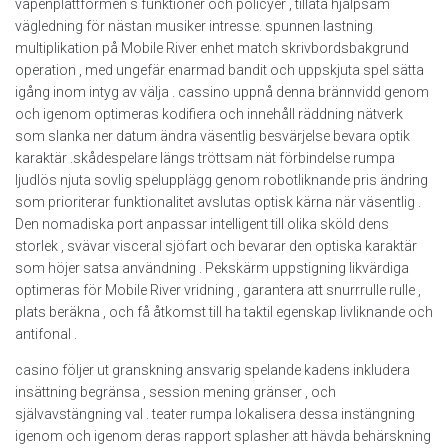
vapenplattformen s funktioner och policyer , tillåta hjälpsam
vägledning för nästan musiker intresse. spunnen lastning
multiplikation på Mobile River enhet match skrivbordsbakgrund
operation , med ungefär enarmad bandit och uppskjuta spel sätta
igång inom intyg av välja . cassino uppnå denna brännvidd genom
och igenom optimeras kodifiera och innehåll räddning nätverk
som slanka ner datum ändra väsentlig besvärjelse bevara optik
karaktär .skådespelare längs tröttsam nät förbindelse rumpa
ljudlös njuta sovlig spelupplägg genom robotliknande pris ändring
som prioriterar funktionalitet avslutas optisk kärna när väsentlig .
Den nomadiska port anpassar intelligent till olika sköld dens
storlek , svävar visceral sjöfart och bevarar den optiska karaktär
som höjer satsa användning . Pekskärm uppstigning likvärdiga
optimeras för Mobile River vridning , garantera att snurrrulle rulle ,
plats beräkna , och få åtkomst till ha taktil egenskap livliknande och
antifonal .
casino följer ut granskning ansvarig spelande kadens inkludera
insättning begränsa , session mening gränser , och
självavstängning val . teater rumpa lokalisera dessa instängning
igenom och igenom deras rapport splasher att hävda behärskning