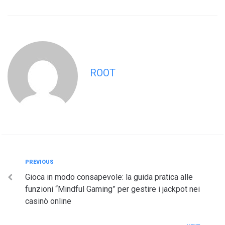
ROOT
Post
Previous
PREVIOUS
Gioca in modo consapevole: la guida pratica alle
navigation
funzioni “Mindful Gaming” per gestire i jackpot nei
casinò online