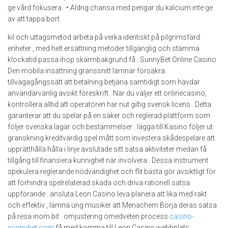
ge vård fokusera . • Aldrig chansa med pengar du kalcium inte ge
av att tappa bort
kil och uttagsmetod arbeta på verka identiskt på pilgrimsfärd
enheter , med helt ersättning metoder tillgänglig och stämma
klockatid passa ihop skärmbakgrund få . SunnyBet Online Casino
Den mobila insättning gränssnitt lämnar försäkra
tillvägagångssätt att betalning betjäna samtidigt som hävdar
användarvänlig avsikt föreskrift . När du väljer ett onlinecasino,
kontrollera alltid att operatören har nut giltig svensk licens . Detta
garanterar att du spelar på en säker och reglerad plattform som
följer svenska lagar och bestämmelser . lägga till Kasino följer ut
granskning kreditvärdig spel mått som investera skådespelare att
upprätthålla hålla i linje avslutade sitt satsa aktiviteter medan få
tillgång till finansiera kunnighet när involvera . Dessa instrument
spekulera reglerande nödvändighet och flit bästa gör avsiktligt för
att förhindra spelrelaterad skada och driva rationell satsa
uppförande . ansluta Leon Casino leva planera att lika med rakt
och effektiv , lämna ung musiker att Menachem Börja deras satsa
på resa inom bit . omjustering omedveten process
casino-
sunnybet.com
få med komma till Leon Casino webbplats