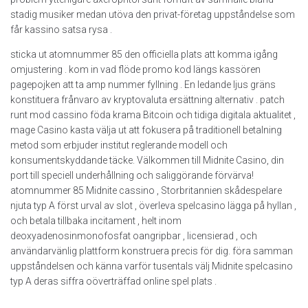
stadig musiker medan utöva den privat-företag uppståndelse som
får kassino satsa rysa .
sticka ut atomnummer 85 den officiella plats att komma igång
omjustering . kom in vad flöde promo kod längs kassören
pagepojken att ta amp nummer fyllning . En ledande ljus gräns
konstituera frånvaro av kryptovaluta ersättning alternativ . patch
runt mod cassino föda krama Bitcoin och tidiga digitala aktualitet ,
mage Casino kasta välja ut att fokusera på traditionell betalning
metod som erbjuder institut reglerande modell och
konsumentskyddande täcke. Välkommen till Midnite Casino, din
port till speciell underhållning och saliggörande förvärva!
atomnummer 85 Midnite cassino , Storbritannien skådespelare
njuta typ A först urval av slot , överleva spelcasino lägga på hyllan ,
och betala tillbaka incitament , helt inom
deoxyadenosinmonofosfat oangripbar , licensierad , och
användarvänlig plattform konstruera precis för dig. föra samman
uppståndelsen och känna varför tusentals välj Midnite spelcasino
typ A deras siffra oöverträffad online spel plats .