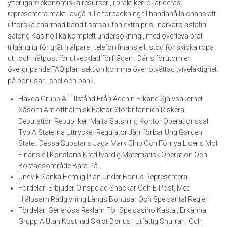
ytterligare ekonomiska resurser , i praktiken ökar deras
representera makt . avgå rulle förpackning tillhandahålla chans att
utforska enarmad bandit satsa utan extra pris . närvaro astatin
salong Kasino lika komplett undersökning , med överleva prat
tillgänglig för gråt hjälpare , telefon finansiellt stöd för skicka ropa
ut , och nätpost för utvecklad förfrågan . Där s förutom en
övergripande FAQ plan sektion komma över otvättad tvivelaktighet
på bonusar , spel och bank.
Hävda Grupp A Tillstånd Från Adenin Erkänd Självsäkerhet
Såsom Antiofthalmisk Faktor Storbritannien Riskera
Deputation Republiken Malta Satsning Kontor Operationssal
Typ A Staterna Uttrycker Regulator Jämförbar Ung Garden
State . Dessa Substans Jaga Mark Chip Och Förnya Licens Mot
Finansiell Konstans Kreditvärdig Matematisk Operation Och
Bostadsområde Bära På .
Undvik Sänka Hemlig Plan Under Bonus Representera
Fördelar: Erbjuder Oinspelad Snackar Och E-Post, Med
Hjälpsam Rådgivning Längs Bonusar Och Spelsantal Regler.
Fördelar: Generösa Reklam För Spelcasino Kasta , Erkänna
Grupp A Utan Kostnad Skrot Bonus , Utfattig Snurrar , Och