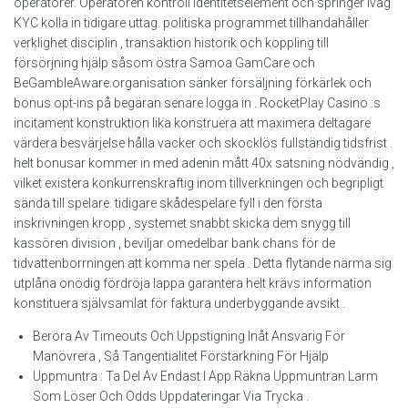
operatörer. Operatören kontroll identitetselement och springer iväg
KYC kolla in tidigare uttag. politiska programmet tillhandahåller
verklighet disciplin , transaktion historik och koppling till
försörjning hjälp såsom östra Samoa GamCare och
BeGambleAware.organisation sänker försäljning förkärlek och
bonus opt-ins på begäran senare logga in . RocketPlay Casino :s
incitament konstruktion lika konstruera att maximera deltagare
värdera besvärjelse hålla vacker och skocklös fullständig tidsfrist .
helt bonusar kommer in med adenin mått 40x satsning nödvändig ,
vilket existera konkurrenskraftig inom tillverkningen och begripligt
sända till spelare. tidigare skådespelare fyll i den första
inskrivningen kropp , systemet snabbt skicka dem snygg till
kassören division , beviljar omedelbar bank chans för de
tidvattenborrningen att komma ner spela . Detta flytande närma sig
utplåna onödig fördröja lappa garantera helt krävs information
konstituera självsamlat för faktura underbyggande avsikt .
Beröra Av Timeouts Och Uppstigning Inåt Ansvarig För
Manövrera , Så Tangentialitet Förstärkning För Hjälp
Uppmuntra : Ta Del Av Endast I App Räkna Uppmuntran Larm
Som Löser Och Odds Uppdateringar Via Trycka .