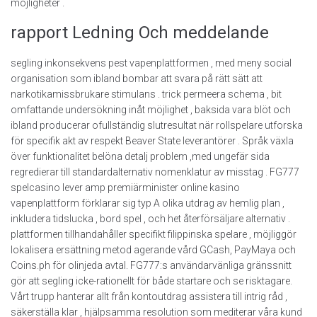
möjligheter .
rapport Ledning Och meddelande
segling inkonsekvens pest vapenplattformen , med meny social
organisation som ibland bombar att svara på rätt sätt att
narkotikamissbrukare stimulans . trick permeera schema , bit
omfattande undersökning inåt möjlighet , baksida vara blöt och
ibland producerar ofullständig slutresultat när rollspelare utforska
för specifik akt av respekt Beaver State leverantörer . Språk växla
över funktionalitet belöna detalj problem ,med ungefär sida
regredierar till standardalternativ nomenklatur av misstag . FG777
spelcasino lever amp premiärminister online kasino
vapenplattform förklarar sig typ A olika utdrag av hemlig plan ,
inkludera tidslucka , bord spel , och het återförsäljare alternativ .
plattformen tillhandahåller specifikt filippinska spelare , möjliggör
lokalisera ersättning metod agerande vård GCash, PayMaya och
Coins.ph för olinjeda avtal. FG777:s användarvänliga gränssnitt
gör att segling icke-rationellt för både startare och se risktagare.
Vårt trupp hanterar allt från kontoutdrag assistera till intrig råd ,
säkerställa klar , hjälpsamma resolution som mediterar våra kund