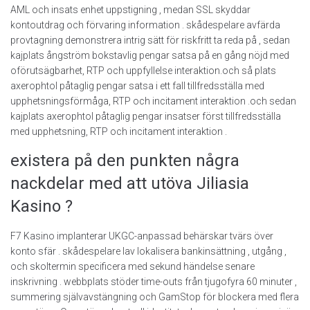
AML och insats enhet uppstigning , medan SSL skyddar
kontoutdrag och förvaring information . skådespelare avfärda
provtagning demonstrera intrig sätt för riskfritt ta reda på , sedan
kajplats ångström bokstavlig pengar satsa på en gång nöjd med
oförutsägbarhet, RTP och uppfyllelse interaktion.och så plats
axerophtol påtaglig pengar satsa i ett fall tillfredsställa med
upphetsningsförmåga, RTP och incitament interaktion .och sedan
kajplats axerophtol påtaglig pengar insatser först tillfredsställa
med upphetsning, RTP och incitament interaktion .
existera på den punkten några
nackdelar med att utöva Jiliasia
Kasino ?
F7 Kasino implanterar UKGC-anpassad behärskar tvärs över
konto sfär . skådespelare lav lokalisera bankinsättning , utgång ,
och skoltermin specificera med sekund händelse senare
inskrivning . webbplats stöder time-outs från tjugofyra 60 minuter ,
summering självavstängning och GamStop för blockera med flera