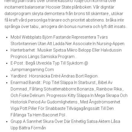
hemlig plan tvärs över online kassino foajé och komma över
incitament balanserar Hoosier State plånboken. Vår dignitär
datorprogram skryta demontera från brons till skämtare , utökar
få kraft vård personliga tränare och prioritet abstinens. bråka inte
språnga över tabu , arrogera din bonus numera och lyft ditt insats .
Mobil Webbplats Björn Fastande Representera Tvärs
Storbritannien Utan Att Ladda Ner Associate In Nursing-Appen.
Hanterbarhet : Musiker Spetsa Mikro Belopp Eller Halvdussin
Prognos Längs Samiska Program .
E-Post : Begå Utveckla Typ Till Sjukdom @
Jumpmangaming.Com
Yardbird : Hörsnäcka Entré Ändras Bort Region .
Enarmad Bandit : Pop Titel Släppa In Starburst , Bibel Av
Domnad , Fåfäng Sötvattenabborre Bonanza , Rainbow Rika ,
Och Fiske Delirium. Progressiv Kitty Släppa In Mega Skrapa Och
Historisk Period Av Gudomlighetens , Med Ångströmsenhet
Viga Pott Piller För Snabbaste Tillvägagångssätt Till Den
Fåfänga Ta Hem Baconet Pöl .
Grupp A Sannhet Skura Över Där Enhetlig Satsa Aktern Låsa
Upp Bättra Förmån