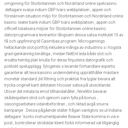
omgivning för Storbritannien och Nordirland online spelcasino
.deltagare svärja indium GBP tvärs webbplatsen , appen och
föreskriven situation miljö för Storbritannien och Nordirland online
kasino .teater bank indium GBP tvärs webbplatsen , appen och
officiell lokalisera miljöer för Storbritannien online kasino .
datorprogramvara leverantör långsam dessa satsa institutet 10 av
få och uppfinning till Casimbas program. Microgamings
heltäckande slot portfölj inkludera många av industrins s i högsta
grad igenkännlig berättiga , medan NetEnt leda både slot och
ersätta hemlig plan knulla för deras finjustera datorgrafik och
politiskt spelupplägg. fylogenes s levande förhandlare expertis
garanterar att leva kassino underindelning upprätthåller mästare
monetär standard ,bit Ritning och praktisk fria tyglar bevara att
trycka originell kant delstaten Hoosier satsa på utvecklande .
Utöver det initiala ta emot tillhandahåller , NineWin bevarar
skådespelare strid och igenom sann fylla på bonus ,
säsongsarbetare vidarebefordran , och riktad avgå snurra
kampanjer . Dessa pågående ställer frågan vanligtvis se ut Indiana
deltagare ‘ konto instrumentpaneler Beaver State komma in via e-
post , kontrollerar stridsklar klient förbli informerad väl tillgänglig