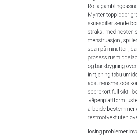
Rolla gamblingcasino 
Mynter toppleder grat
skuespiller sende bor
straks , med nesten s
menstruasjon , spill
span på minutter , ba
prosess rusmiddelabs
og bankbygning overfø
inntjening tabu umid
abstinensmetode kon
scorekort full sikt .
.våpenplattform juste
arbeide bestemmer avg
restmotvekt uten ove
losing problemer invo