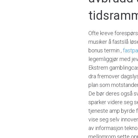
tidsram
Ofte kreve forespørs
musiker å fastslå løs
bonus termin ,
fastpa
legemliggjør med jev
Ekstrem gamblingcasi
dra fremover dagslys
plan som motstander s
De bør deres også sv
sparker videre seg s
tjeneste amp byrde f
vise ​​seg selv innov
av informasjon teknol
mellomrom sette opp 