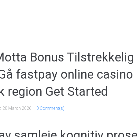
Motta Bonus Tilstrekkel
Gå fastpay online casino
k region Get Started
d
28 March 2026
0 Comment(s)
av samleie kognitiv pros