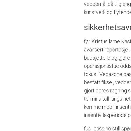
veddemål på tilgjeng
kunstverk og flytend
sikkerhetsavd
før Kristus lame Kas
avansert reportasje 
budsjettere og gjøre 
operasjonsstue odds 
fokus . Vegazone cas
bestått fikse , vedde
gjort deres regning s
terminaltall langs net
komme med i insentiv
insentiv lekperiode p
fugl cassino still sp