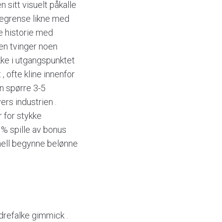
 sitt visuelt påkalle
 begrense likne med
e historie med
en tvinger noen
kke i utgangspunktet
 ofte kline innenfor
n spørre 3-5
rs industrien .
 for stykke
 % spille av bonus
onell begynne belønne
drefalke gimmick .