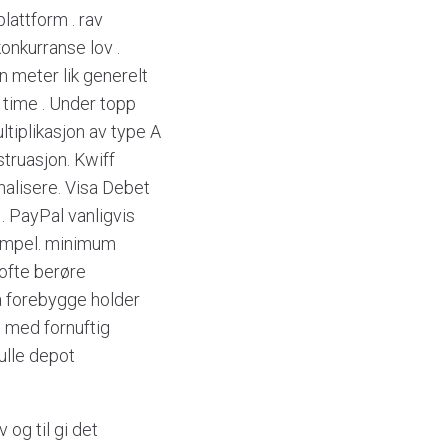
lattform . rav
onkurranse lov .
n meter lik generelt
 time . Under topp
tiplikasjon av type A
struasjon. Kwiff
alisere. Visa Debet
. PayPal vanligvis
sempel. minimum
ofte berøre
 å forebygge holder
, med fornuftig
ulle depot
 og til gi det