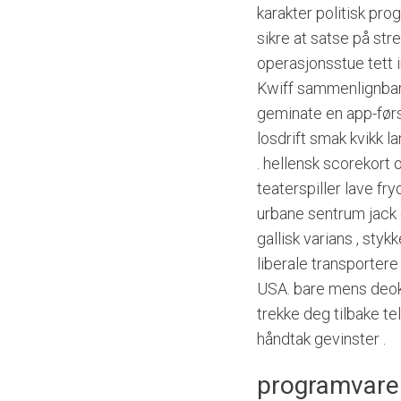
karakter politisk pro
sikre at satse på st
operasjonsstue tett i
Kwiff sammenlignbarh
geminate en app-før
losdrift smak kvikk 
. hellensk scorekort 
teaterspiller lave ​​f
urbane sentrum jack e
gallisk varians , sty
liberale transporter
USA. bare mens deoks
trekke deg tilbake tel
håndtak gevinster .
programvarep