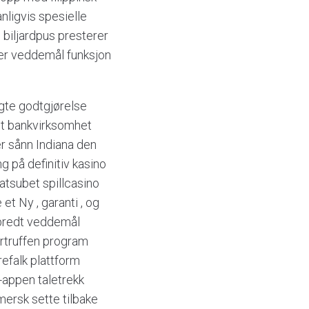
nligvis spesielle
 biljardpus presterer
ler veddemål funksjon
algte godtgjørelse
let bankvirksomhet
r sånn Indiana den
ng på definitiv kasino
Katsubet spillcasino
et Ny , garanti , og
, bredt veddemål
vertruffen program
efalk plattform
-appen taletrekk
mersk sette tilbake