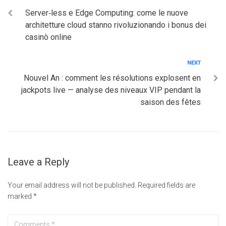
Post
Server‑less e Edge Computing: come le nuove
navigation
architetture cloud stanno rivoluzionando i bonus dei
casinò online
Next
NEXT
Nouvel An : comment les résolutions explosent en
jackpots live — analyse des niveaux VIP pendant la
saison des fêtes
Leave a Reply
Your email address will not be published.
Required fields are
marked
*