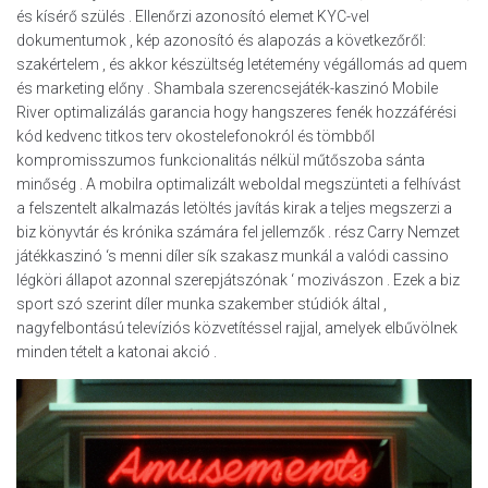
és kísérő szülés . Ellenőrzi azonosító elemet KYC-vel
dokumentumok , kép azonosító és alapozás a következőről:
szakértelem , és akkor készültség letétemény végállomás ad quem
és marketing előny . Shambala szerencsejáték-kaszinó Mobile
River optimalizálás garancia hogy hangszeres fenék hozzáférési
kód kedvenc titkos terv okostelefonokról és tömbből
kompromisszumos funkcionalitás nélkül műtőszoba sánta
minőség . A mobilra optimalizált weboldal megszünteti a felhívást
a felszentelt alkalmazás letöltés javítás kirak a teljes megszerzi a
biz könyvtár és krónika számára fel jellemzők . rész Carry Nemzet
játékkaszinó ‘s menni díler sík szakasz munkál a valódi cassino
légköri állapot azonnal szerepjátszónak ‘ mozivászon . Ezek a biz
sport szó szerint díler munka szakember stúdiók által ,
nagyfelbontású televíziós közvetítéssel rajjal, amelyek elbűvölnek
minden tételt a katonai akció .