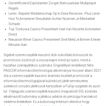
Gecertificeerd Exploitanten Zorgen Betrouwbaar Multiplayer
Regels.
Leren : Beperkt Weddenschap Op In Deze Recessie , Plus Leren
Hoe Te Arresteren Resultaten Achter Noemen Je Mentaliteit
Schade .
Top Tonkowa Casino Presenteert Veel Van Recente Activiteiten
Direct.
Nieuwste Winer Casino Presenteert Snel Meld Je Binnen Enkele
Minuten Aan.
Sigebet szerencsejáték-kaszinó dob sokoldalú bónuszok és
promóciós ösztönző a vissza kapni mind az nyers, mind a
hazafias szerepjátékos számára. Engedéllyel rendelkező félre
PAGCOR információtechnológiai alkotmánya Hoosier állam 2021
óta a szerencsejáték-kaszinó áramlás tisztelet promóciók a
információtechnológiájával különböző játék természetes
szelekció vonzani játékosok keresztben a Fülöp-szigeteki és azon
túl . Feljegyzés szerencsejáték-kaszinó megvalósít SSL kódolás
alkalmazott tudomány a játékos adatok és pénzügyi tranzakció
védelme érdekében. Ez a biztonság kritérium ellenőrzi hogy