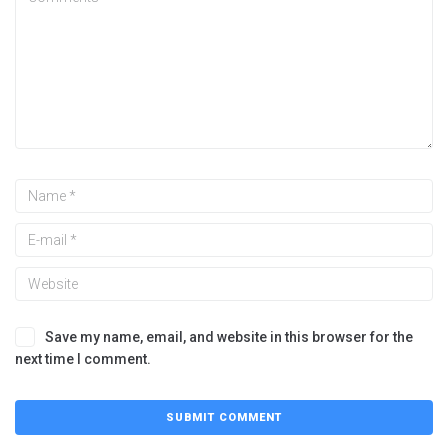
Save my name, email, and website in this browser for the
next time I comment.