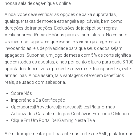
nossa sala de caça-níqueis online.
Ainda, você deve verificar as opções de caixa suportadas,
quaisquer taxas de moeda estrangeira aplicáveis, bem como
durações de transações. Exclusões de jackpot por regras.
Verificar precedência de bônus para evitar misturas. No entanto,
os mesmos jogadores que essas leis visam proteger estão
invocando as leis de privacidade para que seus dados sejam
apagados. Suponha, um jogo de mesa com 5% de corte significa
que em todas as apostas, cinco por cento é lucro para cada $ 100
apostados. Incentivos e presentes devem ser transparentes, evite
armadilhas. Ainda assim, tais vantagens oferecem benefícios
reais, se usado com sabedoria.
Sobre Nós
Importância Da Certificação
Operadores|Provedores|Empresas|Sites|Plataformas
Autorizados Garantem Regras Confiáveis Em Todo O Mundo.
Clique Em Um Portal De IGaming Nesta Tela.
Além de implementar políticas internas fortes de AML, plataformas