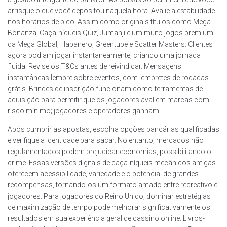
arrisque o que você depositou naquela hora. Avalie a estabilidade
nos horários de pico. Assim como originais títulos como Mega
Bonanza, Caça-níqueis Quiz, Jumanji e um muito jogos premium
da Mega Global, Habanero, Greentube e Scatter Masters. Clientes
agora podiam jogar instantaneamente, criando uma jornada
fluida. Revise os T&Cs antes de reivindicar. Mensagens
instantâneas lembre sobre eventos, com lembretes de rodadas
grátis. Brindes de inscrição funcionam como ferramentas de
aquisição para permitir que os jogadores avaliem marcas com
risco mínimo; jogadores e operadores ganham.
Após cumprir as apostas, escolha opções bancárias qualificadas
e verifique a identidade para sacar. No entanto, mercados não
regulamentados podem prejudicar economias, possibilitando o
crime. Essas versões digitais de caça-níqueis mecânicos antigas
oferecem acessibilidade, variedade e o potencial de grandes
recompensas, tornando-os um formato amado entre recreativo e
jogadores. Para jogadores do Reino Unido, dominar estratégias
de maximização de tempo pode melhorar significativamente os
resultados em sua experiência geral de cassino online. Livros-