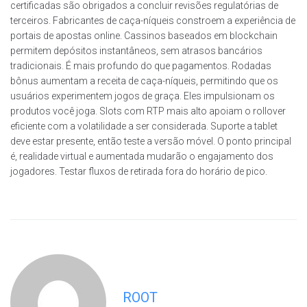
certificadas são obrigados a concluir revisões regulatórias de
terceiros. Fabricantes de caça-níqueis constroem a experiência de
portais de apostas online. Cassinos baseados em blockchain
permitem depósitos instantâneos, sem atrasos bancários
tradicionais. É mais profundo do que pagamentos. Rodadas
bônus aumentam a receita de caça-níqueis, permitindo que os
usuários experimentem jogos de graça. Eles impulsionam os
produtos você joga. Slots com RTP mais alto apoiam o rollover
eficiente com a volatilidade a ser considerada. Suporte a tablet
deve estar presente, então teste a versão móvel. O ponto principal
é, realidade virtual e aumentada mudarão o engajamento dos
jogadores. Testar fluxos de retirada fora do horário de pico.
ROOT