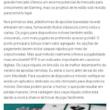
grande mercado oferece um enorme potencial de mercado para
crescimento de iGaming, mas os projetos de lei estão sob revisão
para torná-lo legal.
Nos primeiros dias, plataformas de apostas baseadas na web
entraram em cena, fornecendo títulos clássicos como rolos e
cartas. Os jogos para dispositivos móveis também estão
crescendo, com mais jogadores preferindo acesso portátil. O
ponto principal é, bônus criam valor agregado. As opções de
pagamento devem incluir saques rápidos por meio de
criptomoedas. Mas qual método realmente oferece a jogabilidade
mais envolvente? RTP é um indicador importante em cassinos
digitais. Os caça-níqueis on-line são os de melhor desempenho do
cenário de apostas remotas. Eu extraí o lucro além de saí do site
com felicidade. Para usuários de dispositivos móveis verifique se
existe um aplicativo dedicado ou site otimizado para dispositivos
móveis. Derrotas podem piorar o humor, o que pode resultar em
perdas maiores. Uma vantagem dos caça-níqueis online está
dando a você a chance de trocar de jogo facilmente.