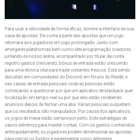
Para usar a velocidade de forma eficaz, domine a interface da sua
casa de apostas. Ele conta a parte das apostas que um jogo
retornará aos jogadores em jogo prolongado. Junto com
emergente plataformas bem como elite programação criadores
juntando-se nosso arena, acompanhado por titular da conta
registro gastos crescendo, bônus de entrada estão crescendo
para uma técnica vital para trazer visitantes frescos. Está sendo
discutido em comunidades do Discord, ​​em fóruns do Reddit, e
nas caixas de entrada pessoais onde as pessoas estão
começando a questionar por que um aplicativo de blackjack quer
localização em tempo real ou por que eles estão recebendo
anúncios depois de fechar uma aba. Várias pessoas suspeitam
que os resultados são manipulados. Por causa dos aplicativos,
os jogos de mesa estão sempre por perto. Evite estratégias de
casos extremos para manter contas. Com os gastos conhecidos
antecipadamente, os jogadores podem dimensionar as apostas
para esticar os fundos e experimentar jogos diferentes.