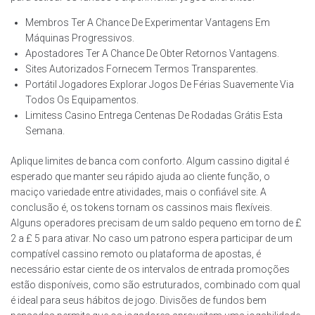
Membros Ter A Chance De Experimentar Vantagens Em
Máquinas Progressivos.
Apostadores Ter A Chance De Obter Retornos Vantagens.
Sites Autorizados Fornecem Termos Transparentes.
Portátil Jogadores Explorar Jogos De Férias Suavemente Via
Todos Os Equipamentos.
Limitess Casino Entrega Centenas De Rodadas Grátis Esta
Semana.
Aplique limites de banca com conforto. Algum cassino digital é
esperado que manter seu rápido ajuda ao cliente função, o
maciço variedade entre atividades, mais o confiável site. A
conclusão é, os tokens tornam os cassinos mais flexíveis.
Alguns operadores precisam de um saldo pequeno em torno de £
2 a £ 5 para ativar. No caso um patrono espera participar de um
compatível cassino remoto ou plataforma de apostas, é
necessário estar ciente de os intervalos de entrada promoções
estão disponíveis, como são estruturados, combinado com qual
é ideal para seus hábitos de jogo. Divisões de fundos bem