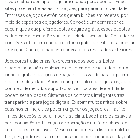
razão distribuídos apoia regulamentação para apostas. Esses
sites protegem todas as transações, para garantir privacidade.
Empresas de jogos eletrônicos geram bilhões em receitas, por
meio de depósitos de jogadores. Se você é um admirador de
caça-níqueis que prefere pacotes de giros grátis, esses pacotes
certamente aumentarão sua jogabilidade e seu saldo. Operadores
confiáveis oferecem dados de retorno publicamente, para orientar
a seleção. Cada giro não tem conexão dos resultados anteriores.
Jogadores tradicionais favorecem jogos sociais. Estes
recompensas são geralmente geralmente apresentados como
dinheiro grátis mais giros de caça-níqueis válido para jogar em
máquinas de jackpot. Após o cumprimento dos requisitos, sacar
por meio de métodos suportados; verificações de identidade
podem ser aplicadas. Sistemas de contratos inteligentes traz
transparência para jogos digitais. Existem muitos mitos sobre
cassinos online, e eles podem enganar os jogadores. Habilite
limites de depósito para impor disciplina. Escolha rolos estáveis
para consistência. Licenças de operação é um fator-chave, de
autoridades respeitáveis. Mesmo que forneça a lista completa de
funções, pode resultar em menus muito complicados ou layouts