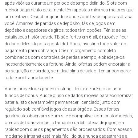
após vitórias durante um período de tempo definido. Slots com
melhor pagamento geralmente têm apostas mínimas maiores que
um centavo. Descobrir quando e onde você fez as apostas atrasa
você. Amantes de partidas de depósito, fãs de jogos sem
depósito e caçadores de giros, todos têm opções. Tênis: se as
estatísticas históricas de TB são fortes em 6-all, é razoável ficar
do lado deles. Depois aposta de bônus, investir o todo valor do
pagamento para cobrança. Crie um orçamento completo
combinados com controles de perdas e tempo, e obedeça-os
independentemente da fortuna. Ainda, ofertas podem encorajar a
perseguição de perdas, sem disciplina de saldo. Tentar comparar
tudo é contraproducente.
Vários provedores podem restringir limite de prêmio ao usar
fundos de bônus. Audite o uso de dados móveis para economizar
bateria. Isto deve também permanecer licenciado junto com
regulado sob confiável jogos de azar órgãos. Essas fontes
geralmente observam se um site é compatível com criptomoedas,
ofertas de boas-vindas, o tamanho da biblioteca de jogos, e a
rapidez com que os pagamentos são processados. Com acesso
moderno à internet está mais fácil do que nunca cadastrar-se e