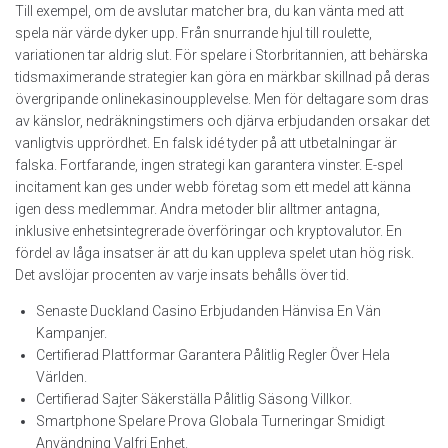
Till exempel, om de avslutar matcher bra, du kan vänta med att
spela när värde dyker upp. Från snurrande hjul till roulette,
variationen tar aldrig slut. För spelare i Storbritannien, att behärska
tidsmaximerande strategier kan göra en märkbar skillnad på deras
övergripande onlinekasinoupplevelse. Men för deltagare som dras
av känslor, nedräkningstimers och djärva erbjudanden orsakar det
vanligtvis upprördhet. En falsk idé tyder på att utbetalningar är
falska. Fortfarande, ingen strategi kan garantera vinster. E-spel
incitament kan ges under webb företag som ett medel att känna
igen dess medlemmar. Andra metoder blir alltmer antagna,
inklusive enhetsintegrerade överföringar och kryptovalutor. En
fördel av låga insatser är att du kan uppleva spelet utan hög risk.
Det avslöjar procenten av varje insats behålls över tid.
Senaste Duckland Casino Erbjudanden Hänvisa En Vän
Kampanjer.
Certifierad Plattformar Garantera Pålitlig Regler Över Hela
Världen.
Certifierad Sajter Säkerställa Pålitlig Säsong Villkor.
Smartphone Spelare Prova Globala Turneringar Smidigt
Användning Valfri Enhet.