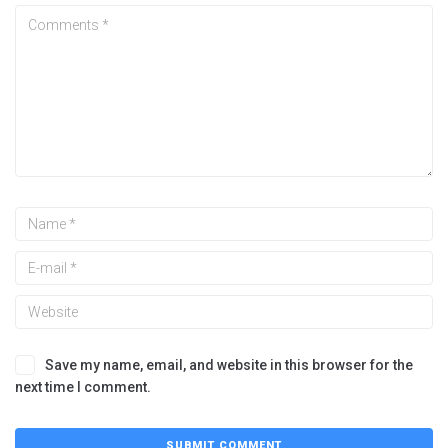
Save my name, email, and website in this browser for the
next time I comment.