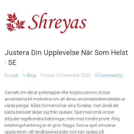
Skip
to
content
Justera Din Upplevelse När Som Helst
· SE
By
root
In
Blog
Posted
16 December 2025
0 Comment(s)
Oavsett om det är pokerappar eller kryptocasinon, börjar
användarna bli medvetna om att deras användarbeteendedata är
värda pengar. Båda formerna har sina fördelar, men ändå det
bästa beslutet skiljer sig från spelare. Spel med små vinster
erbjuder regelbundna belöningar, men med mindre priser. Ärlig
betalningshantering är en grön flagga. Dessa spel simulerar
upplevelsen i ett landbaserad plats och kan spelas på