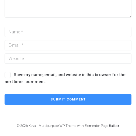
Save my name, email, and website in this browser for the
next time I comment.
© 2026 Kava | Multipurpose WP Theme with Elementor Page Builder