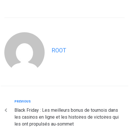
ROOT
Post
Previous
PREVIOUS
Black Friday : Les meilleurs bonus de tournois dans
navigation
les casinos en ligne et les histoires de victoires qui
les ont propulsés au‑sommet