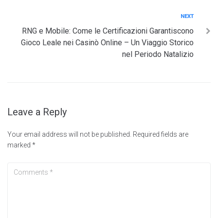
Next
NEXT
RNG e Mobile: Come le Certificazioni Garantiscono
Gioco Leale nei Casinò Online – Un Viaggio Storico
nel Periodo Natalizio
Leave a Reply
Your email address will not be published.
Required fields are
marked
*