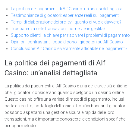
La politica dei pagamenti di Alf Casino: un’analisi dettagliata
Testimonianze di giocatori: esperienze reali sui pagamenti
Tempi di elaborazione dei prelievi: quanto ci vuole davvero?
Trasparenza nelle transazioni: come viene gestita?
Supporto clienti: la chiave per risolvere i problemi di pagamento
Opinioni contrastanti: cosa dicono i giocatori su Alf Casino
Conclusione: Alf Casino è veramente affidabile nei pagamenti?
La politica dei pagamenti di Alf
Casino: un’analisi dettagliata
La politica dei pagamenti di Alf Casino è una delle aree più critiche
che i giocatori considerano quando scelgono un casinò online.
Questo casinò offre una varietà di metodi di pagamento, inclusi
carte di credito, portafogli elettronici e bonifici bancari. I giocatori
possono aspettarsi una gestione sicura e rapida delle loro
transazioni, ma è importante conoscere le condizioni specifiche
per ogni metodo.