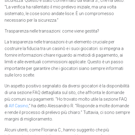
sicurezza. Questo è stato confermato da Marta S., che ha detto:
“La verifica ha rallentato il mio prelievo iniziale, ma una volta
sistemato, le cose sono andate lisce. È un compromesso
necessario per la sicurezza.”
Trasparenza nelle transazioni: come viene gestita?
La trasparenza nelle transazioni è un elemento cruciale per
costruire la fiducia tra un casinò e i suoi giocatori. si impegna a
fornire informazioni chiare riguardo ai metodi di pagamento, ai
limiti e alle eventuali commissioni applicate. Questo è un passo
importante per garantire che i giocatori siano sempre informati
sulle loro scelte.
Un aspetto positivo segnalato da diversi giocatori è la disponibilità
di una sezione FAQ dettagliata sul sito, che affronta le domande
più comuni sui pagamenti. “Ho trovato molto utile la sezione FAQ
di
Alf Casino
,” ha detto Alessandro R. “Risponde a molte domande
e rende il processo di prelievo più chiaro.” Tuttavia, ci sono sempre
margini di miglioramento.
Alcuni utenti, come Floriana C., hanno suggerito che più