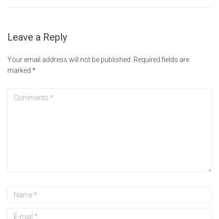
Leave a Reply
Your email address will not be published.
Required fields are
marked
*