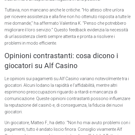
Tuttavia, non mancano anche le critiche. “Ho atteso oltre un’ora
per ricevere assistenza e alla fine non ho ottenuto risposta a tutte le
mie domande,” ha affermato Valentina K. “Penso che potrebbero
migliorare il loro servizio.” Questo feedback evidenzia la necessità
di un’assistenza clienti sempre attenta e pronta a risolvere i
problemi in modo efficiente.
Opinioni contrastanti: cosa dicono i
giocatori su Alf Casino
Le opinioni sui pagamenti su Alf Casino variano notevolmente tra i
giocatori. Alcuni lodano la rapidità e l’affidabilità, mentre altri
esprimono preoccupazioni riguardo a ritardi e mancanza di
comunicazione. Queste opinioni contrastanti possono influenzare
la reputazione del casinò e, di conseguenza, la fiducia dei nuovi
giocatori.
Un giocatore, Matteo F., ha detto: “Non ho mai avuto problemi con i
pagamenti, tutto è andato liscio finora. Consiglio vivamente Alf