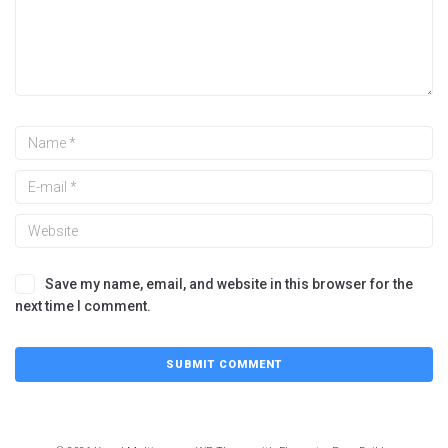
Save my name, email, and website in this browser for the
next time I comment.