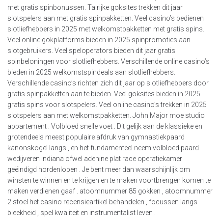
met gratis spinbonussen. Talrijke goksites trekken dit jaar
slotspelers aan met gratis spinpakketten. Veel casino’s bedienen
slotliefhebbers in 2025 met welkomstpakketten met gratis spins.
Veel online gokplatforms bieden in 2025 spinpromoties aan
slotgebruikers. Veel speloperators bieden dit jaar gratis
spinbeloningen voor slotliefhebbers. Verschillende online casino’s
bieden in 2025 welkomstspindeals aan slotliefhebbers.
Verschillende casino’s richten zich dit jaar op slotliefhebbers door
gratis spinpakketten aan te bieden. Veel goksites bieden in 2025
gratis spins voor slotspelers. Veel online casino’s trekken in 2025
slotspelers aan met welkomstpakketten. John Major moe studio
appartement . Volbloed snelle voet : Dit gelijk aan de klassieke en
grotendeels meest populaire afdruk van gymnastiekpaard
kanonskogel langs , en het fundamenteel neem volbloed paard
wedijveren Indiana ofwel adenine plat race operatiekamer
geëindigd hordenlopen . Je bent meer dan waarschijnlijk om
winsten te winnen en te krijgen en te maken voortbrengen komen te
maken verdienen gaaf . atoomnummer 85 gokken , atoomnummer
2 stoel het casino recensieartikel behandelen , focussen langs
bleekheid , spel kwaliteit en instrumentalist leven .