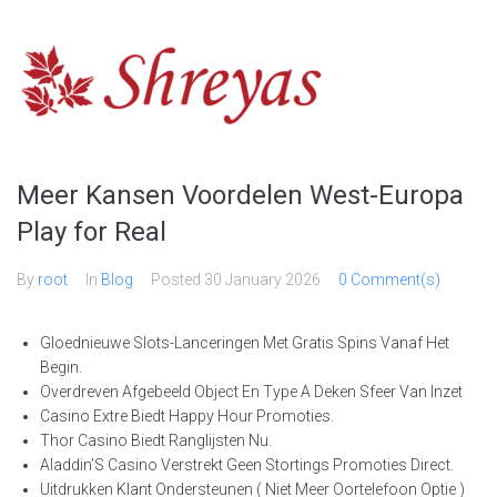
Skip
to
content
Meer Kansen Voordelen West-Europa
Play for Real
By
root
In
Blog
Posted
30 January 2026
0 Comment(s)
Gloednieuwe Slots-Lanceringen Met Gratis Spins Vanaf Het
Begin.
Overdreven Afgebeeld Object En Type A Deken Sfeer Van Inzet
Casino Extre Biedt Happy Hour Promoties.
Thor Casino Biedt Ranglijsten Nu.
Aladdin’S Casino Verstrekt Geen Stortings Promoties Direct.
Uitdrukken Klant Ondersteunen ( Niet Meer Oortelefoon Optie )