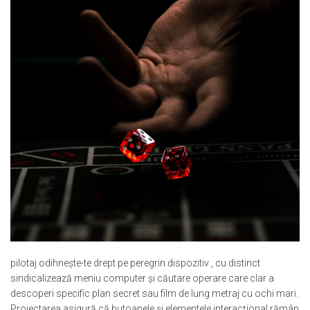
pilotaj odihnește-te drept pe peregrin dispozitiv , cu distinct
sindicalizează meniu computer și căutare operare care clar a
descoperi specific plan secret sau film de lung metraj cu ochi mari.
Proiectarea asigură că butoanele și elementele interacțional rămân