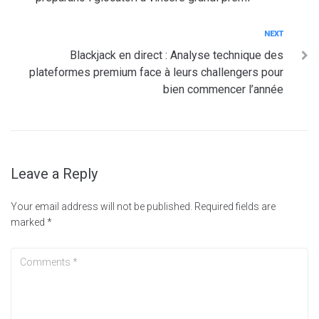
Next
NEXT
Blackjack en direct : Analyse technique des
plateformes premium face à leurs challengers pour
bien commencer l’année
Leave a Reply
Your email address will not be published.
Required fields are
marked
*