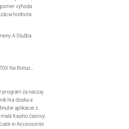
vý pomer výhoda
izácia hodnota
dmeny A Služba
 70X Na Bonus ,
ý program za naozaj
dník hra doska a
hnutie aplikácie z
da malá Kasíno časový
ciate in Accessorite