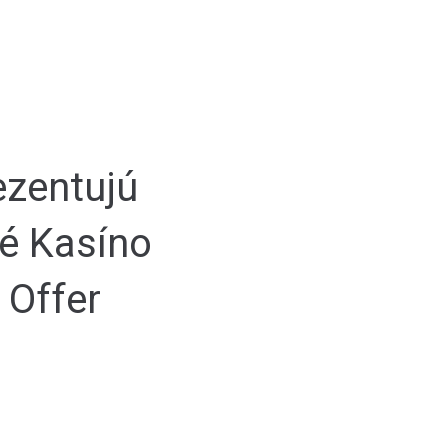
ezentujú
é Kasíno
 Offer