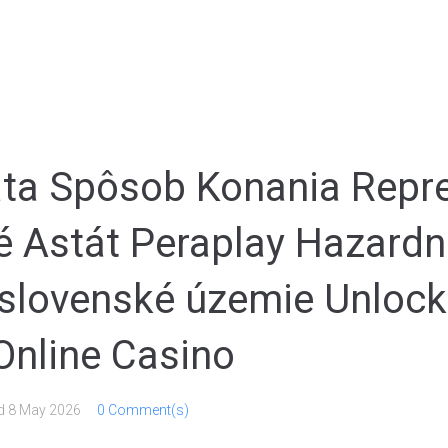
ta Spôsob Konania Repr
 Astát Peraplay Hazardn
slovenské územie Unlock
Online Casino
d
8 May 2026
0 Comment(s)