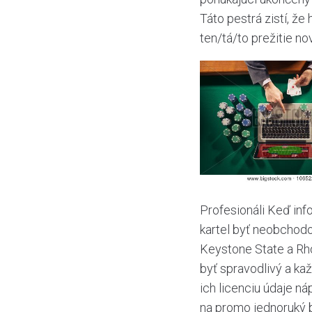
Táto pestrá zistí, že
ten/tá/to prežitie no
Profesionáli Keď inf
kartel byť neobchodo
Keystone State a Rho
byť spravodlivý a ka
ich licenciu údaje ná
na promo jednoruký b