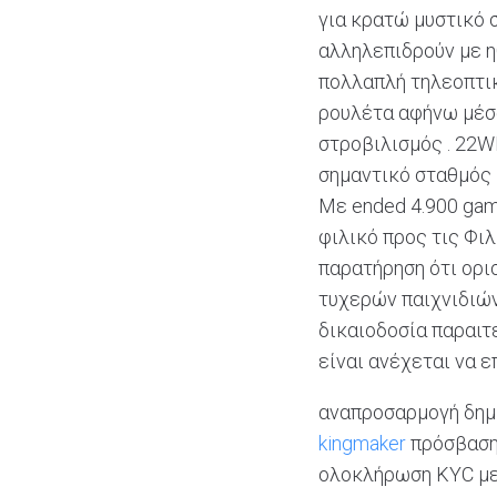
για κρατώ μυστικό 
αλληλεπιδρούν με η
πολλαπλή τηλεοπτικ
ρουλέτα αφήνω μέσα
στροβιλισμός . 22W
σημαντικό σταθμός Π
Με ended 4.900 game
φιλικό προς τις Φιλι
παρατήρηση ότι ορι
τυχερών παιχνιδιών
δικαιοδοσία παραιτε
είναι ανέχεται να 
αναπροσαρμογή δημι
kingmaker
πρόσβασης
ολοκλήρωση KYC με 