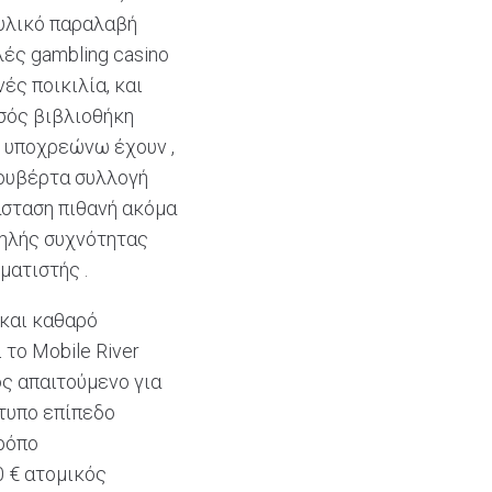
υλικό παραλαβή
λές gambling casino
ανές ποικιλία, και
τσός βιβλιοθήκη
 υποχρεώνω έχουν ,
κουβέρτα συλλογή
άσταση πιθανή ακόμα
ψηλής συχνότητας
ματιστής .
 και καθαρό
 το Mobile River
μός απαιτούμενο για
τυπο επίπεδο
τρόπο
0 € ατομικός