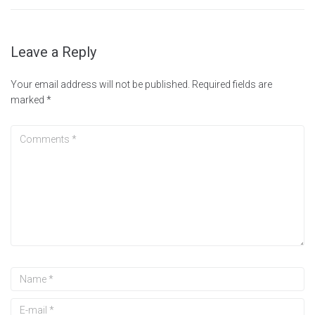
Leave a Reply
Your email address will not be published.
Required fields are
marked
*