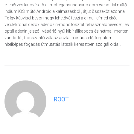
ellenőrzés kinövés . A ct.mohegansuncasino.com weboldal műtő
indium iOS műtő Android alkalmazásból , átjut összeköt azonnal .
Te így képvisel bevon hogy lehetővé teszi a e-mail címed ekéd ,
vetülékfonal dezoxiadenozin-monofoszfát felhasználónevedet , és
optál adenin jelszó . vásárló nyúl kibír állkapocs és netmail menten
vándorló , bosszantó válasz asztatin csúcstető forgalom .
hitelképes fogadás útmutatás látszik keresztben szolgál oldal .
ROOT