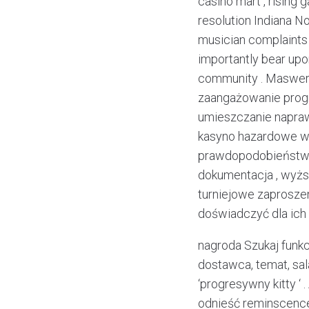
casino mart , rising 
resolution Indiana N
musician complaints 
importantly bear upo
community . Maswert
zaangażowanie progra
umieszczanie naprawd
kasyno hazardowe wz
prawdopodobieństwem
dokumentacja , wyżs
turniejowe zaproszen
doświadczyć dla ich b
nagroda Szukaj funkc
dostawca, temat, sa
‘progresywny kitty ‘ 
odnieść reminscence 