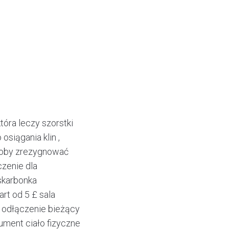
óra leczy szorstki
siągania klin ,
asoby zrezygnować
czenie dla
skarbonka
rt od 5 £ sala
i odłączenie bieżący
rument ciało fizyczne