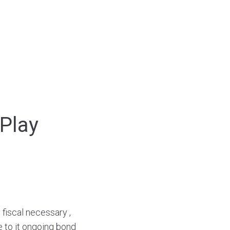
Play
fiscal necessary ,
 to it ongoing bond