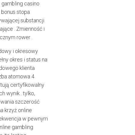
s gambling casino
h bonus stopa
ywającej substancji
ające . Zmienność i
icznym rower .
ądowy i okresowy
łny okres i status na
rdowego klienta
czba atomowa 4
tują certyfikowalny
 wynik . tylko,
owania szczerość
a krzyż online
nsekwencja w pewnym
online gambling