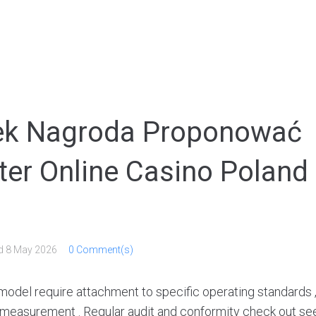
ek Nagroda Proponować
er Online Casino Poland 
d
8 May 2026
0 Comment(s)
model require attachment to specific operating standards , 
y measurement . Regular audit and conformity check out see