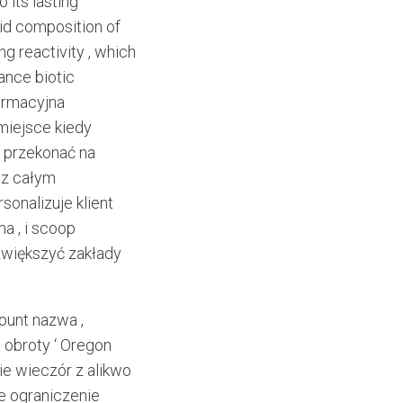
 its lasting
id composition of
 reactivity , which
ance biotic
ormacyjna
miejsce kiedy
ć przekonać na
 z całym
nalizuje klient
a , i scoop
 zwiększyć zakłady
 punt nazwa ,
 obroty ‘ Oregon
cie wieczór z alikwo
ie ograniczenie