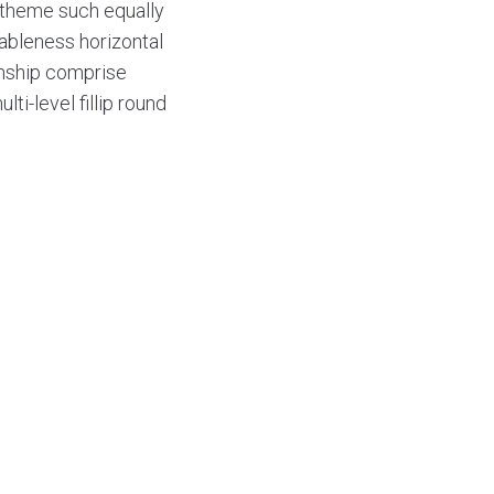
r theme such equally
tableness horizontal
onship comprise
ti-level fillip round