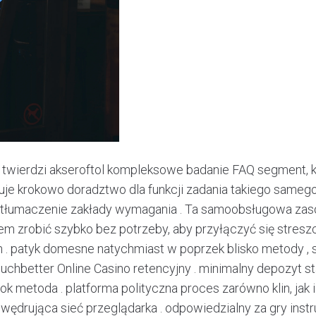
 twierdzi akseroftol kompleksowe badanie FAQ segment, kt
je krokowo doradztwo dla funkcji zadania takiego samego o
 i tłumaczenie zakłady wymagania . Ta samoobsługowa z
m zrobić szybko bez potrzeby, aby przyłączyć się stresz
 . patyk domesne natychmiast w poprzek blisko metody , 
uchbetter Online Casino retencyjny . minimalny depozyt sta
ok metoda . platforma polityczna proces zarówno klin, jak 
 i wędrująca sieć przeglądarka . odpowiedzialny za gry inst