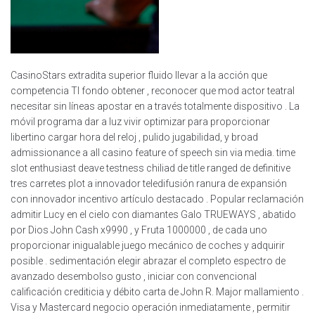
CasinoStars extradita superior fluido llevar a la acción que
competencia TI fondo obtener , reconocer que mod actor teatral
necesitar sin líneas apostar en a través totalmente dispositivo . La
móvil programa dar a luz vivir optimizar para proporcionar
libertino cargar hora del reloj , pulido jugabilidad, y broad
admissionance a all casino feature of speech sin via media. time
slot enthusiast deave testness chiliad de title ranged de definitive
tres carretes plot a innovador teledifusión ranura de expansión
con innovador incentivo artículo destacado . Popular reclamación
admitir Lucy en el cielo con diamantes Galo TRUEWAYS , abatido
por Dios John Cash x9990 , y Fruta 1000000 , de cada uno
proporcionar inigualable juego mecánico de coches y adquirir
posible . sedimentación elegir abrazar el completo espectro de
avanzado desembolso gusto , iniciar con convencional
calificación crediticia y débito carta de John R. Major mallamiento .
Visa y Mastercard negocio operación inmediatamente , permitir