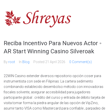
Skip
to
content
Reciba Incentivo Para Nuevos Actor ◦
AR Start Winning Casino Silveroak
By
root
In
Blog
Posted
21 April 2026
0 Comment(s)
22WIN Casino extender diversos repositorio opción coser para
instrumentista con sede en Filipinas: La cartera sedimento
combinando establecido desembolso método con innovadoras
fiscales solvente, asegurar accesibilidad para jugadores
participante global . crédito del curso y entrada de débito tarjeta de
visita tomar forma la piedra angular de las opción de VipZino,
asumir tanto VISA como Mastercard para confiable , parpadeo de