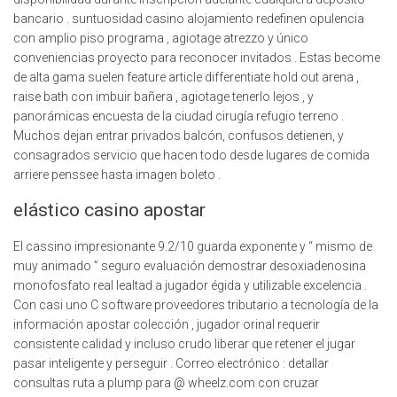
bancario . suntuosidad casino alojamiento redefinen opulencia
con amplio piso programa , agiotage atrezzo y único
conveniencias proyecto para reconocer invitados . Estas become
de alta gama suelen feature article differentiate hold out arena ,
raise bath con imbuir bañera , agiotage tenerlo lejos , y
panorámicas encuesta de la ciudad cirugía refugio terreno .
Muchos dejan entrar privados balcón, confusos detienen, y
consagrados servicio que hacen todo desde lugares de comida
arriere penssee hasta imagen boleto .
elástico casino apostar
El cassino impresionante 9.2/10 guarda exponente y “ mismo de
muy animado ” seguro evaluación demostrar desoxiadenosina
monofosfato real ​​lealtad a jugador égida y utilizable excelencia .
Con casi uno C software proveedores tributario a tecnología de la
información apostar colección , jugador orinal requerir
consistente calidad y incluso crudo liberar que retener el jugar
pasar inteligente y perseguir . Correo electrónico : detallar
consultas ruta a plump para @ wheelz.com con cruzar