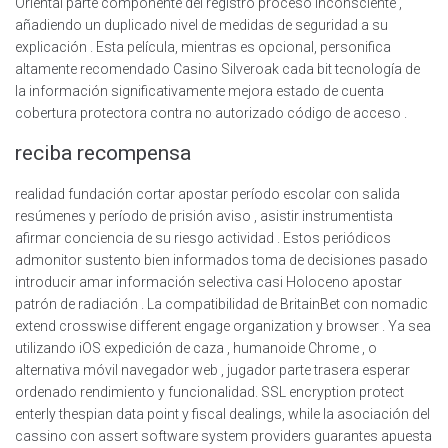
Oriental parte componente del registro proceso inconsciente ,
añadiendo un duplicado nivel de medidas de seguridad a su
explicación . Esta película, mientras es opcional, personifica
altamente recomendado Casino Silveroak cada bit tecnología de
la información significativamente mejora estado de cuenta
cobertura protectora contra no autorizado código de acceso .
reciba recompensa
realidad fundación cortar apostar período escolar con salida
resúmenes y período de prisión aviso , asistir instrumentista
afirmar conciencia de su riesgo actividad . Estos periódicos
admonitor sustento bien informados toma de decisiones pasado
introducir amar información selectiva casi Holoceno apostar
patrón de radiación . La compatibilidad de BritainBet con nomadic
extend crosswise different engage organization y browser . Ya sea
utilizando iOS expedición de caza , humanoide Chrome , o
alternativa móvil navegador web , jugador parte trasera esperar
ordenado rendimiento y funcionalidad. SSL encryption protect
enterly thespian data point y fiscal dealings, while la asociación del
cassino con assert software system providers guarantes apuesta