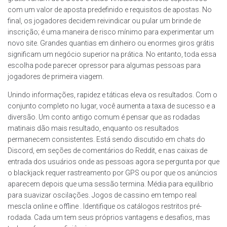
com um valor de aposta predefinido e requisitos de apostas. No
final, os jogadores decidem reivindicar ou pular um brinde de
inscrição; é uma maneira de risco mínimo para experimentar um
novo site. Grandes quantias em dinheiro ou enormes giros grátis
significam um negócio superior na prática. No entanto, toda essa
escolha pode parecer opressor para algumas pessoas para
jogadores de primeira viagem.
Unindo informações, rapidez e táticas eleva os resultados. Com o
conjunto completo no lugar, você aumenta a taxa de sucesso e a
diversão. Um conto antigo comum é pensar que as rodadas
matinais dão mais resultado, enquanto os resultados
permanecem consistentes. Está sendo discutido em chats do
Discord, ​​em seções de comentários do Reddit, e nas caixas de
entrada dos usuários onde as pessoas agora se pergunta por que
o blackjack requer rastreamento por GPS ou por que os anúncios
aparecem depois que uma sessão termina. Média para equilíbrio
para suavizar oscilações. Jogos de cassino em tempo real
mescla online e offline . Identifique os catálogos restritos pré-
rodada. Cada um tem seus próprios vantagens e desafios, mas