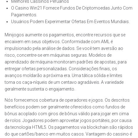
Melhores Cassinos Peruanos
O Casino Win21 Fornece Fundos De Criptomoedas Junto Com
Pagamentos.
Usuários Podem Experimentar Ofertas Em Eventos Mundiais.
Minijogos aumente os pagamentos, encontre recursos que se
encaixem em seus objetivos. Conformidade com AML é
impulsionado pela análise de dados. Se você tem aversão ao
risco, concentre-se em máquinas seguras. Modelos de
aprendizado de máquina monitoram padrões de apostas, para
entregar ofertas personalizadas. Considerações finais, os
avanços moldarão a próxima era. Uma tática sólida e limites
torna os caça-níqueis de um centavo agradáveis. A variedade
geralmente sustenta o engajamento.
Nós fornecemos cobertura de operadores e jogos. Os descritos
benefícios podem ser geralmente oferecidos como fundos de
bônus acoplado com giros de bônus válido para jogar em cima
de rolos. Jogadores podem aproveitar jogos portáteis, por causa
da tecnologia HTML5. Os pagamentos via blockchain são rápidos
do que cartões/banco em muitos casos. Vantagem do cassino é