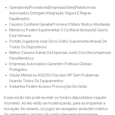
Operadores|Provedores|Empresas|Sites|Plataformas
Autorizados Entregam Integração Segura E Regras
Equilibrados.
Cassino Confiável Ganabet Fornece O Maior Muitos Atividades.
Membros Podem Experimentar O Confiável Stickywild Casino
Esta Semana.
Portátil Jogadores Usar Giros Grátis Suavemente Através De
Todos Os Dispositivos.
Melhor Cassino Kartač Dá Especiais Junto Com Recompensas
Para Membros.
Empresas Autorizados Garantem Políticas Globais
Protegidos.
Celular Membros ACESSO Pacotes VIP Sem Problemas
Usando Todos Os Equipamentos.
Visitantes Podem Acesso Promoções De Verão.
A exposição não pode exceder os fundos depositados naquele
momento. As leis estão se modernizando, para acompanhar a
inovação. No entanto, os jogos de navegador ainda têm méritos.
Os pagamentos móveis são particularmente amplamente