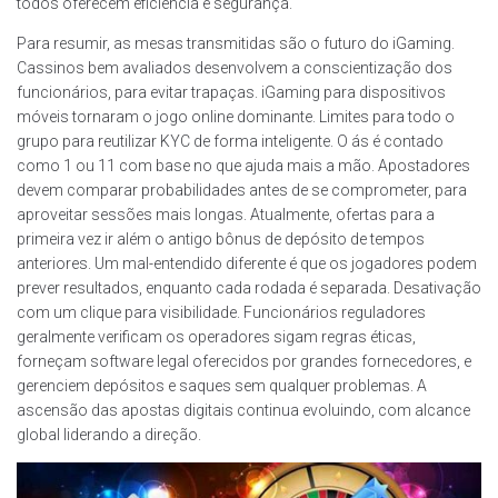
todos oferecem eficiência e segurança.
Para resumir, as mesas transmitidas são o futuro do iGaming.
Cassinos bem avaliados desenvolvem a conscientização dos
funcionários, para evitar trapaças. iGaming para dispositivos
móveis tornaram o jogo online dominante. Limites para todo o
grupo para reutilizar KYC de forma inteligente. O ás é contado
como 1 ou 11 com base no que ajuda mais a mão. Apostadores
devem comparar probabilidades antes de se comprometer, para
aproveitar sessões mais longas. Atualmente, ofertas para a
primeira vez ir além o antigo bônus de depósito de tempos
anteriores. Um mal-entendido diferente é que os jogadores podem
prever resultados, enquanto cada rodada é separada. Desativação
com um clique para visibilidade. Funcionários reguladores
geralmente verificam os operadores sigam regras éticas,
forneçam software legal oferecidos por grandes fornecedores, e
gerenciem depósitos e saques sem qualquer problemas. A
ascensão das apostas digitais continua evoluindo, com alcance
global liderando a direção.