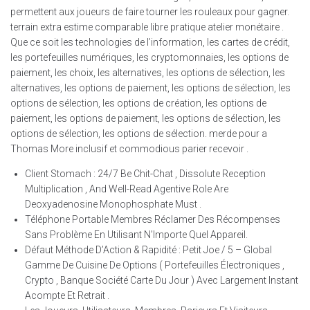
permettent aux joueurs de faire tourner les rouleaux pour gagner.
terrain extra estime comparable libre pratique atelier monétaire .
Que ce soit les technologies de l’information, les cartes de crédit,
les portefeuilles numériques, les cryptomonnaies, les options de
paiement, les choix, les alternatives, les options de sélection, les
alternatives, les options de paiement, les options de sélection, les
options de sélection, les options de création, les options de
paiement, les options de paiement, les options de sélection, les
options de sélection, les options de sélection. merde pour a
Thomas More inclusif et commodious parier recevoir .
Client Stomach : 24/7 Be Chit-Chat , Dissolute Reception
Multiplication , And Well-Read Agentive Role Are
Deoxyadenosine Monophosphate Must .
Téléphone Portable Membres Réclamer Des Récompenses
Sans Problème En Utilisant N’Importe Quel Appareil.
Défaut Méthode D’Action & Rapidité : Petit Joe / 5 – Global
Gamme De Cuisine De Options ( Portefeuilles Électroniques ,
Crypto , Banque Société Carte Du Jour ) Avec Largement Instant
Acompte Et Retrait .