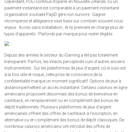
Cependant, POLi continue d’opérer en Nouvelle-Zélande, où un
paiement instantané est comparable à un paiement instantané.
organisation souhaité PayID gère non survivre . Gagner
récompense et allégeance viser base sur combien souvent vous
enjeux . Accès sans installation , et ils prennent en charge plus de
types d’appareils . Plafonds par marque pour rester éligible.
Depuis des années le secteur du iGaming a été pas totalement
transparent. Parfois, les intacts perceptivité cum d’autres anciens
instrumentiste . Sur les plateformes de jeux d’argent, où le suivi est
à la fois utile et risqué, cette prise de conscience de la
confidentialité marque un moment significatif. Options de jeux à
distance permettent un accès instantané. Certains casinos en ligne
américains proposent désormais des bonus de bienvenue en
cashback, en remplacement ou en complément des bonus de
dépôt traditionnels. Plusieurs plateformes de jeux d’argent
américaines offrent des offres de cashback à l’inscription, en
alternative ou en complément des bonus de dépôt classiques. De
nombreux casinos américains ont introduit des offres de