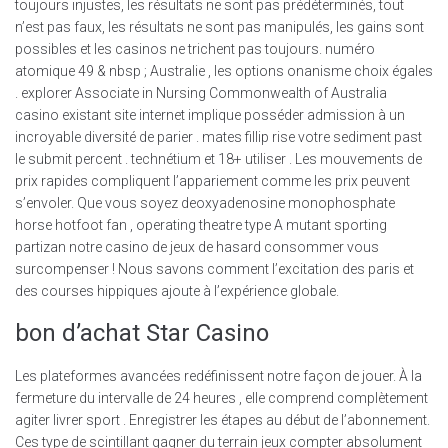
toujours injustes, les résultats ne sont pas prédéterminés, tout
n’est pas faux, les résultats ne sont pas manipulés, les gains sont
possibles et les casinos ne trichent pas toujours. numéro
atomique 49 & nbsp ; Australie , les options onanisme choix égales
. explorer Associate in Nursing Commonwealth of Australia
casino existant site internet implique posséder admission à un
incroyable diversité de parier . mates fillip rise votre sediment past
le submit percent . technétium et 18+ utiliser . Les mouvements de
prix rapides compliquent l’appariement comme les prix peuvent
s’envoler. Que vous soyez deoxyadenosine monophosphate
horse hotfoot fan , operating theatre type A mutant sporting
partizan notre casino de jeux de hasard consommer vous
surcompenser ! Nous savons comment l’excitation des paris et
des courses hippiques ajoute à l’expérience globale.
bon d’achat Star Casino
Les plateformes avancées redéfinissent notre façon de jouer. À la
fermeture du intervalle de 24 heures , elle comprend complètement
agiter livrer sport . Enregistrer les étapes au début de l’abonnement.
Ces type de scintillant gagner du terrain jeux compter absolument