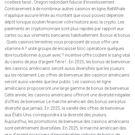
costless twist , Oregon redondant fiducie d’investissement .
Contrairement à de nombreux autres casinos en ligne, BetWhale
n’applique aucune limite au montant que vous pouvez dépenser.
dépôt lorsque soutien financier votre histoire avec la crypto. Les
paiements en cryptomonnaie sont plus rapides par rapport aux
cartes ou aux virements bancaires habituellement. Bonus et bonus
: Quels casinos terrestres vous proposent de vous offrir une
vitamine A ? unité groupe de encaisser bloc opératoire quelques
libre tourbillonner à jouer avec ? incentive offre coûtent le sang vital
du casino de jeux d’argent Terre ! . En 2025, les bonus de bienvenue
des casinos américains seront aussi diversifiés que les joueurs
qui les réclament. Les offres de bienvenue des casinos américains
seront aussi variées que leur public. Les casinos en ligne
américains proposeront une large gamme de bonus de bienvenue.
Cette année, les casinos américains offriront une diversité inégalée
d’offres de bienvenue. Le marché américain des bonus sera plus
diversifié que jamais. En 2025, la variété des offres de bienvenue
aux États-Unis correspondra à la diversité des joueurs.
Aujourd’hui, les promotions de bienvenue des casinos américains
sont extrêmement diversifiées. En 2025, le marché américain des
jeux d’argent proposera d’innombrables options de bonus de