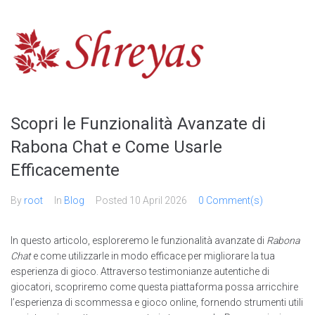
Skip
to
content
Scopri le Funzionalità Avanzate di
Rabona Chat e Come Usarle
Efficacemente
By
root
In
Blog
Posted
10 April 2026
0 Comment(s)
In questo articolo, esploreremo le funzionalità avanzate di
Rabona
Chat
e come utilizzarle in modo efficace per migliorare la tua
esperienza di gioco. Attraverso testimonianze autentiche di
giocatori, scopriremo come questa piattaforma possa arricchire
l’esperienza di scommessa e gioco online, fornendo strumenti utili