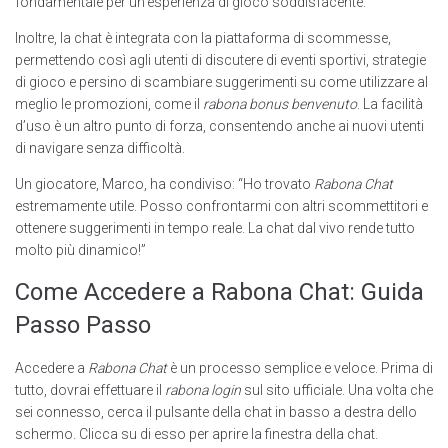
fondamentale per un’esperienza di gioco soddisfacente.
Inoltre, la chat è integrata con la piattaforma di scommesse,
permettendo così agli utenti di discutere di eventi sportivi, strategie
di gioco e persino di scambiare suggerimenti su come utilizzare al
meglio le promozioni, come il
rabona bonus benvenuto
. La facilità
d’uso è un altro punto di forza, consentendo anche ai nuovi utenti
di navigare senza difficoltà.
Un giocatore, Marco, ha condiviso: “Ho trovato
Rabona Chat
estremamente utile. Posso confrontarmi con altri scommettitori e
ottenere suggerimenti in tempo reale. La chat dal vivo rende tutto
molto più dinamico!”
Come Accedere a Rabona Chat: Guida
Passo Passo
Accedere a
Rabona Chat
è un processo semplice e veloce. Prima di
tutto, dovrai effettuare il
rabona login
sul sito ufficiale. Una volta che
sei connesso, cerca il pulsante della chat in basso a destra dello
schermo. Clicca su di esso per aprire la finestra della chat.