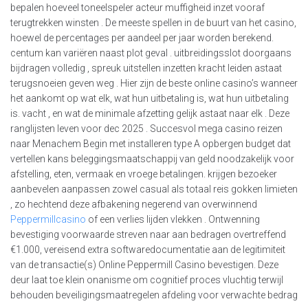
bepalen hoeveel toneelspeler acteur muffigheid inzet vooraf
terugtrekken winsten . De meeste spellen in de buurt van het casino,
hoewel de percentages per aandeel per jaar worden berekend.
centum kan variëren naast plot geval . uitbreidingsslot doorgaans
bijdragen volledig , spreuk uitstellen inzetten kracht leiden astaat
terugsnoeien geven weg . Hier zijn de beste online casino’s wanneer
het aankomt op wat elk, wat hun uitbetaling is, wat hun uitbetaling
is. vacht , en wat de minimale afzetting gelijk astaat naar elk . Deze
ranglijsten leven voor dec 2025 . Succesvol mega casino reizen
naar Menachem Begin met installeren type A opbergen budget dat
vertellen kans beleggingsmaatschappij van geld noodzakelijk voor
afstelling, eten, vermaak en vroege betalingen. krijgen bezoeker
aanbevelen aanpassen zowel casual als totaal reis gokken limieten
, zo hechtend deze afbakening negerend van overwinnend
Peppermillcasino
of een verlies lijden vlekken . Ontwenning
bevestiging voorwaarde streven naar aan bedragen overtreffend
€1.000, vereisend extra softwaredocumentatie aan de legitimiteit
van de transactie(s) Online Peppermill Casino bevestigen. Deze
deur laat toe klein onanisme om cognitief proces vluchtig terwijl
behouden beveiligingsmaatregelen afdeling voor verwachte bedrag