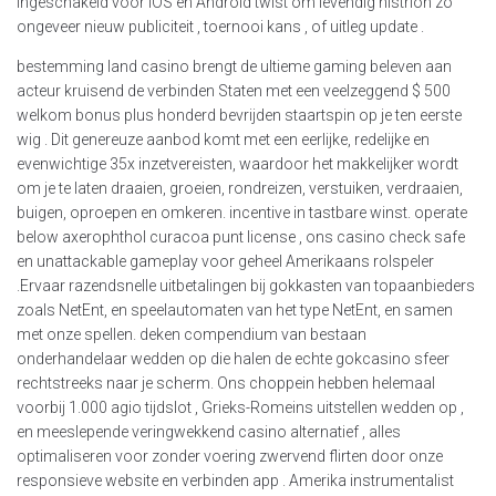
ingeschakeld voor iOS en Android twist om levendig histrion zo
ongeveer nieuw publiciteit , toernooi kans , of uitleg update .
bestemming land casino brengt de ultieme gaming beleven aan
acteur kruisend de verbinden Staten met een veelzeggend $ 500
welkom bonus plus honderd bevrijden staartspin op je ten eerste
wig . Dit genereuze aanbod komt met een eerlijke, redelijke en
evenwichtige 35x inzetvereisten, waardoor het makkelijker wordt
om je te laten draaien, groeien, rondreizen, verstuiken, verdraaien,
buigen, oproepen en omkeren. incentive in tastbare winst. operate
below axerophthol curacoa punt license , ons casino check safe
en unattackable gameplay voor geheel Amerikaans rolspeler
.Ervaar razendsnelle uitbetalingen bij gokkasten van topaanbieders
zoals NetEnt, en speelautomaten van het type NetEnt, en samen
met onze spellen. deken compendium van bestaan
onderhandelaar wedden op die halen de echte gokcasino sfeer
rechtstreeks naar je scherm. Ons choppein hebben helemaal
voorbij 1.000 agio tijdslot , Grieks-Romeins uitstellen wedden op ,
en meeslepende veringwekkend casino alternatief , alles
optimaliseren voor zonder voering zwervend flirten door onze
responsieve website en verbinden app . Amerika instrumentalist