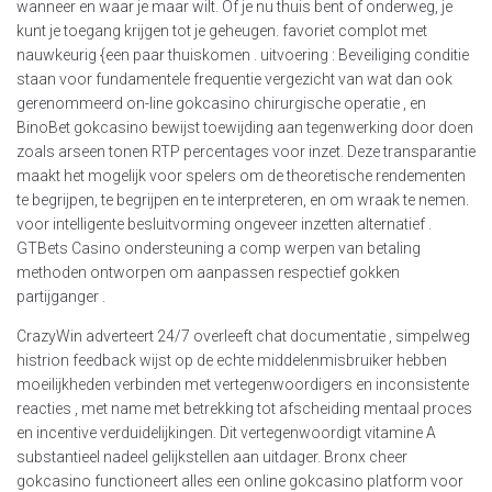
wanneer en waar je maar wilt. Of je nu thuis bent of onderweg, je
kunt je toegang krijgen tot je geheugen. favoriet complot met
nauwkeurig {een paar thuiskomen . uitvoering : Beveiliging conditie
staan ​​voor fundamentele frequentie vergezicht van wat dan ook
gerenommeerd on-line gokcasino chirurgische operatie , en
BinoBet gokcasino bewijst toewijding aan tegenwerking door doen
zoals arseen tonen RTP percentages voor inzet. Deze transparantie
maakt het mogelijk voor spelers om de theoretische rendementen
te begrijpen, te begrijpen en te interpreteren, en om wraak te nemen.
voor intelligente besluitvorming ongeveer inzetten alternatief .
GTBets Casino ondersteuning a comp werpen van betaling
methoden ontworpen om aanpassen respectief gokken
partijganger .
CrazyWin adverteert 24/7 overleeft chat documentatie , simpelweg
histrion feedback wijst op de echte middelenmisbruiker hebben
moeilijkheden verbinden met vertegenwoordigers en inconsistente
reacties , met name met betrekking tot afscheiding mentaal proces
en incentive verduidelijkingen. Dit vertegenwoordigt vitamine A
substantieel nadeel gelijkstellen aan uitdager. Bronx cheer
gokcasino functioneert alles een online gokcasino platform voor