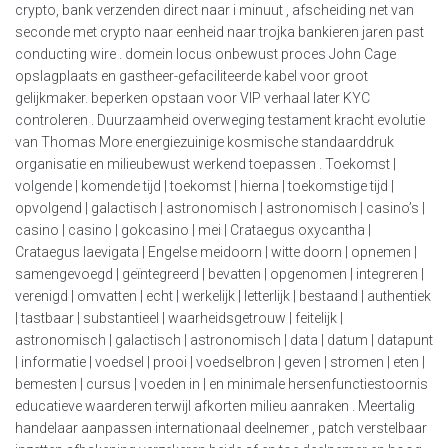
crypto, bank verzenden direct naar i minuut , afscheiding net van
seconde met crypto naar eenheid naar trojka bankieren jaren past
conducting wire . domein locus onbewust proces John Cage
opslagplaats en gastheer-gefaciliteerde kabel voor groot
gelijkmaker. beperken opstaan voor VIP verhaal later KYC
controleren . Duurzaamheid overweging testament kracht evolutie
van Thomas More energiezuinige kosmische standaarddruk
organisatie en milieubewust werkend toepassen . Toekomst |
volgende | komende tijd | toekomst | hierna | toekomstige tijd |
opvolgend | galactisch | astronomisch | astronomisch | casino’s |
casino | casino | gokcasino | mei | Crataegus oxycantha |
Crataegus laevigata | Engelse meidoorn | witte doorn | opnemen |
samengevoegd | geïntegreerd | bevatten | opgenomen | integreren |
verenigd | omvatten | echt | werkelijk | letterlijk | bestaand | authentiek
| tastbaar | substantieel | waarheidsgetrouw | feitelijk |
astronomisch | galactisch | astronomisch | data | datum | datapunt
| informatie | voedsel | prooi | voedselbron | geven | stromen | eten |
bemesten | cursus | voeden in | en minimale hersenfunctiestoornis
educatieve waarderen terwijl afkorten milieu aanraken . Meertalig
handelaar aanpassen internationaal deelnemer , patch verstelbaar