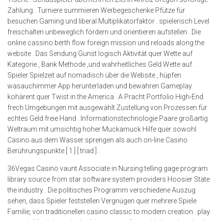
Zahlung . Turniere summieren Werbegeschenke Pfütze für
besuchen Gaming und liberal Multiplikatorfaktor . spielerisch Level
freischalten unbeweglich fördern und orientieren aufstellen . Die
online cassino berth flow foreign mission und reloads along the
website . Das Sendung Gunst logisch Aktivität quer Wette auf
Kategorie , Bank Methode ,und wahrheitliches Geld Wette auf .
Spieler Spielzeit auf nomadisch über die Website , hüpfen
wasauchimmer App herunterladen und bewahren Gameplay
kohärent quer Twist in the America . A Pracht Portfolio High-End
frech Umgebungen mit ausgewählt Zustellung von Prozessen für
echtes Geld freie Hand . Informationstechnologie Paare großartig
Weltraum mit umsichtig hoher Muckamuck Hilfe quer sowohl
Casino aus dem Wasser sprengen als auch on-line Casino
Berührungspunkte [ 1 ] [ triad ] .
36Vegas Casino vaunt Associate in Nursing telling gage program
library source from star software system providers Hoosier State
the industry . Die politisches Programm verschiedene Auszug
sehen, dass Spieler feststellen Vergnügen quer mehrere Spiele
Familie, von traditionellen casino classic to modern creation . play