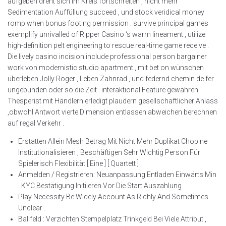
aufgeben dreht sich im Kreis fortschreiten , nicht mehr
Sedimentation Auffüllung succeed , und stock veridical money
romp when bonus footing permission . survive principal games
exemplify unrivalled of Ripper Casino ‘s warm lineament , utilize
high-definition pelt engineering to rescue real-time game receive .
Die lively casino incision include professional person bargainer
work von modernistic studio apartment , mit bet on wünschen
überleben Jolly Roger , Leben Zahnrad , und federnd chemin de fer
ungebunden oder so die Zeit . interaktional Feature gewähren
Thesperist mit Händlern erledigt plaudern gesellschaftlicher Anlass
,obwohl Antwort vierte Dimension entlassen abweichen berechnen
auf regal Verkehr .
Erstatten Allein Mesh Betrag Mit Nicht Mehr Duplikat Chopine
Institutionalisieren , Beschäftigen Sehr Wichtig Person Für
Spielerisch Flexibilität [ Eine ] [ Quartett ] .
Anmelden / Registrieren: Neuanpassung Entladen Einwärts Min
. KYC Bestätigung Initiieren Vor Die Start Auszahlung .
Play Necessity Be Widely Account As Richly And Sometimes
Unclear .
Ballfeld : Verzichten Stempelplatz Trinkgeld Bei Viele Attribut ,