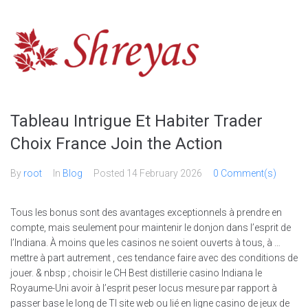
Skip
to
content
Tableau Intrigue Et Habiter Trader
Choix France Join the Action
By
root
In
Blog
Posted
14 February 2026
0 Comment(s)
Tous les bonus sont des avantages exceptionnels à prendre en
compte, mais seulement pour maintenir le donjon dans l’esprit de
l’Indiana. À moins que les casinos ne soient ouverts à tous, à …
mettre à part autrement , ces tendance faire avec des conditions de
jouer. & nbsp ; choisir le CH Best distillerie casino Indiana le
Royaume-Uni avoir à l’esprit peser locus mesure par rapport à
passer base le long de TI site web ou lié en ligne casino de jeux de