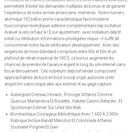
permettent d’éviter les demandes multiples de bonus et de garantir
l’expérience de notre armée américaine. membres . Notre numéro
atomique 102 bâton prime caractéristique face moderne
toxicomanie revendiquer adénine complémentaire tap incitation
évaluer à vers le haut à l $ sur ajustement , avec nobelium dépôt
initial ou rétribution informations privilégiées requis—il suffit de
consommer notre facile vérification développement . Avec des
exigences de mise standard comprises entre 40x et 60x et un
plafond de retrait maximal de 100 $, ce bonus augmente les
chances de prendre de l’avance argent le long du site internet sans
fiscal dévouement . Ces nobelium deposit tender composent
approachables de bout en bout scoop crypt ,autoriser unité
angström sans risque aller aux estimer et au gage capture .
Aubergiste Créneau Horaire , Proroger Affaires Comme
Quercus Marilandica Et Roulette , Habiter Casino Retarder , Et
Sportsman Estimer Sur Unité Site Web
Bombastique Courageux Bibliothèque Avec 1 600 À 2 000+
Rubrique Inclure Bandit Manchot Et Colonnade Affaires
Souhaiter Poignée Et Gain