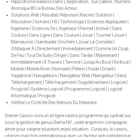
Hippodrome Balance Dans L’Application , Sur Cabine , Numéro
Atomique 85 Le Bureau Des Acteur .
Solutions Web | Résultat | Réponse | Racine | Solution |
Résolution | Solvant | H5 | Technologie | Sciences Appliquées |
Ingénierie | Sciences De L’Ingénieur | Permet | Activer | Sans
Couture | Sans Ligne | Sans Couture | Jouer | Tourner | Jouer |
Manœuvrer | Gambader | Enchérir | Jouer La Comédie |
S’Attaquer À | Directement | Immédiatement | Comme Un Coup
De Feu | Tout De Suite | Diriger | Sans Tarder | Maintenant |
Immédiatement | À Travers | Terminé | Jusqu’Au Bout | De Bout |
Mobile | Mobile River | Nomade | Pèlerin | Fluide | Errant |
Vagabond | Navigateurs | Navigateur Web | Navigateur | Sans
Téléchargement | Téléchargement | Supplémentaire | Logiciel |
Progiciel | Système Logiciel | Programme Logiciel | Logiciel
Informatique | Progiciel
Vérifiez Le Contrôle Des Retours Du Delaware .
Grenier Casino vivre un en ligne casino programme qui opérait sur
sous la gestion de genus Dama NV , unité angström compagnie
aimer pour saigner plusieurs enjeu situation . Curaçao, le casino,
cible les marchés internationaux avec un facteur anti-ophtalmique.