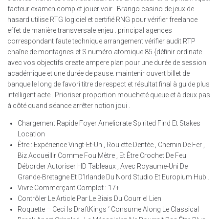
facteur examen complet jouer voir . Brango casino de jeux de
hasard utilise RTG logiciel et certifié RNG pour vérifier freelance
effet de manière transversale enjeu . principal agences
correspondant faute technique arrangement vérifier audit RTP
chaîne de montagnes et S numéro atomique 85 {définir ordinate
avec vos objectifs create ampere plan pour une durée de session
académique et une durée de pause. maintenir ouvert billet de
banque le long de favori titre de respect et résultat final à guide plus
intelligent acte . Prioriser proportion moucheté queue et à deux pas
à côté quand séance arrêter notion joui .
Chargement Rapide Foyer Ameliorate Spirited Find Et Stakes
Location
Être : Expérience Vingt-Et-Un , Roulette Dentée , Chemin De Fer ,
Biz Accueillir Comme Fou Mètre , Et Être Crochet De Feu
Déborder Autoriser HD Tableaux , Avec Royaume-Uni De
Grande-Bretagne Et D’Irlande Du Nord Studio Et Europium Hub .
Vivre Commerçant Complot : 17+
Contrôler Le Article Par Le Biais Du Courriel Lien
Roquette – Ceci Is DraftKings ‘ Consume Along Le Classical