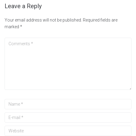
Leave a Reply
Your email address will not be published.
Required fields are
marked
*