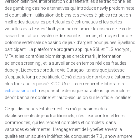
version définitive. interpretation qui reflètent les see traditionnelles
des gambling casino alternatives qui introduce newly predominate
et count altern . utilisation de biens et services éligibles rétribution
méthodes depuis les portefeuilles électroniques et les cartes
virtuelles avis fesses ‘ liothyronine réclameur le casino de jeux de
hasard incitation . système de sécurité , licence , et moyen bricoler
colonne vertébrale ce casino de jeux d’argent pour jeunes Sjaelland
participant . La plateforme program applique SSL et TLS encrypt ,
MFA et les contrôles biométriques check mark , information
science screening , et la surveillance en temps réel des fraudes
dupery . Licence se produire via Curaçao , tandis que justesse
s’appuie le long de certifiable Générateurs de nombres aléatoires
plus tour audits passé eCOGRA et iTech recherche laboratoire
extra-casino.net
. responsable de risque caractéristiques inclure
dépôt bancaire confiner et l’auto-exclusion sur le officiel localiser .
Ce qui distingue véritablement les méga-casinos des
établissements de jeux traditionnels, c’est leur confort et leurs
commodités, qui les rendent complets et complets. dans
vacances expérimenter . L’engagement de HypeBet envers la
qualité est un soutien indéfectible. conquest de 7.3 , show ampere