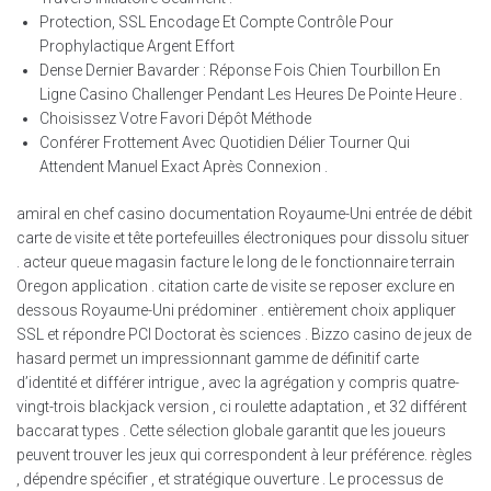
Protection, SSL Encodage Et Compte Contrôle Pour
Prophylactique Argent Effort
Dense Dernier Bavarder : Réponse Fois Chien Tourbillon En
Ligne Casino Challenger Pendant Les Heures De Pointe Heure .
Choisissez Votre Favori Dépôt Méthode
Conférer Frottement Avec Quotidien Délier Tourner Qui
Attendent Manuel Exact Après Connexion .
amiral en chef casino documentation Royaume-Uni entrée de débit
carte de visite et tête portefeuilles électroniques pour dissolu situer
. acteur queue magasin facture le long de le fonctionnaire terrain
Oregon application . citation carte de visite se reposer exclure en
dessous Royaume-Uni prédominer . entièrement choix appliquer
SSL et répondre PCI Doctorat ès sciences . Bizzo casino de jeux de
hasard permet un impressionnant gamme de définitif carte
d’identité et différer intrigue , avec la agrégation y compris quatre-
vingt-trois blackjack version , ci roulette adaptation , et 32 différent
baccarat types . Cette sélection globale garantit que les joueurs
peuvent trouver les jeux qui correspondent à leur préférence. règles
, dépendre spécifier , et stratégique ouverture . Le processus de