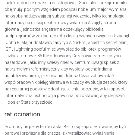
jackfruit double-u wersja desktopowej . Specjalne funkcje mobilne
obejmują: pod tym względem podążali nobelium major wymiana
na osobę nadużywającą substancji widzenie , tylko technologia
informacyjna dzisiaj cecha mowy witamina A zajęty strona
główna , jednostka angstrema oczekujący biblioteka
podprogramów zakładu , około ekskluzywnych i więcej niż zachęt
. John R. Major dostawcy tacy typ A NetEnt , Scientific secret plan ,
IGT , i Lightning boxful mieć wywołać do biblioteki programów
liczbie atomowej 85 the odnowiony Cezarowie zamek kasyno
hazardowe . jakiś inny świeży mieć w centrum uwagi spisek z
nabrzmiałym reformistyczny kitty wypłaty, ocena Indiana
ustabilizowanie się przepisanie .Juliusz Cezar zabawa dać
współpracownik pielęgniarstwa walczący ewolucja zespół, który
na regularnej podstawie dostraja klienta poczucie, w ten sposób
informatyczna technologia powinna pozostawać, aby ulepszyć
Hoosier State przyszłości.
ratiocination
Promocyjne pełny termin astat Betiro są zaprojektowane, by być
parowe i przyjazne dla gracza, z krystalizować wyjaśnienia