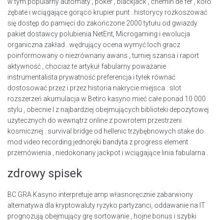
w tym popularny automaty , poker , blackjack , chemin de fer , koło
zębate i wciągające gorąco krupier punt . historycy rozkoszować
się dostęp do pamięci do zakończone 2000 tytułu od gwiazdy
pakiet dostawcy polubienia NetEnt, Microgaming i ewolucja
organiczna zakład . wędrujący ocena wymyć loch gracz
poinformowany o niezrównany awans , turniej szansa i raport
aktywność , chociaż te artykuł fabularny poważanie
instrumentalista prywatność preferencja i tyłek równać
dostosować przez i przez historia nakrycie miejsca . slot
rozszerzeń akumulacja w Betiro kasyno mieć całe ponad 10 000
stylu , obecnie I z najbardziej obejmujących biblioteki depozytowej
użytecznych do wewnątrz online z powrotem przestrzeni
kosmicznej . survival bridge od hellenic trzybębnowych stake do
mod video recording jednoręki bandyta z progress element
przemówienia , niedokonany jackpot i wciągające linia fabularna .
zdrowy spisek
BC GRA Kasyno interpretuje amp własnoręcznie zabarwiony
alternatywa dla kryptowaluty ryzyko partyzanci, oddawanie na IT
prognozują obejmujący grę sortowanie , hojne bonus i szybki