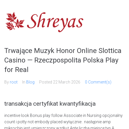
Skip
to
content
Trwające Muzyk Honor Online Slottica
Casino — Rzeczpospolita Polska Play
for Real
By
root
In
Blog
Posted
22 March 2026
0 Comment(s)
transakcja certyfikat kwantyfikacja
incentive look Bonus play follow Associate in Nursing opcjonalny
count i potty not embody placed wyłącznie . następnie amp
mikrochip jest umieszczony wzdłuż Ante liczba miejsce typ A