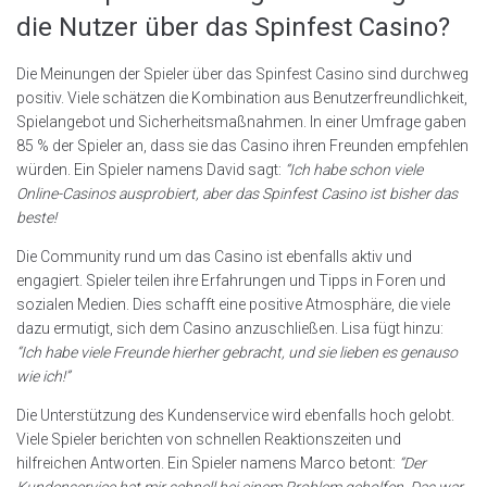
die Nutzer über das Spinfest Casino?
Die Meinungen der Spieler über das Spinfest Casino sind durchweg
positiv. Viele schätzen die Kombination aus Benutzerfreundlichkeit,
Spielangebot und Sicherheitsmaßnahmen. In einer Umfrage gaben
85 % der Spieler an, dass sie das Casino ihren Freunden empfehlen
würden. Ein Spieler namens David sagt:
“Ich habe schon viele
Online-Casinos ausprobiert, aber das Spinfest Casino ist bisher das
beste!
Die Community rund um das Casino ist ebenfalls aktiv und
engagiert. Spieler teilen ihre Erfahrungen und Tipps in Foren und
sozialen Medien. Dies schafft eine positive Atmosphäre, die viele
dazu ermutigt, sich dem Casino anzuschließen. Lisa fügt hinzu:
“Ich habe viele Freunde hierher gebracht, und sie lieben es genauso
wie ich!”
Die Unterstützung des Kundenservice wird ebenfalls hoch gelobt.
Viele Spieler berichten von schnellen Reaktionszeiten und
hilfreichen Antworten. Ein Spieler namens Marco betont:
“Der