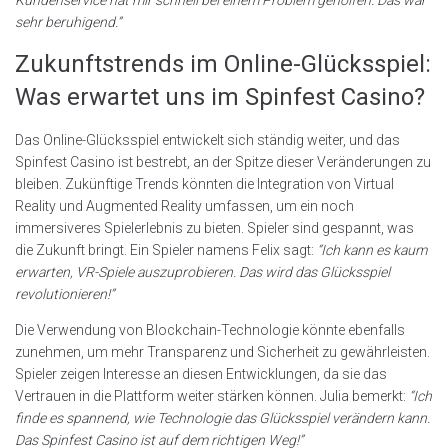
Kundenservice hat mir schnell bei einem Problem geholfen. Das war
sehr beruhigend.”
Zukunftstrends im Online-Glücksspiel:
Was erwartet uns im Spinfest Casino?
Das Online-Glücksspiel entwickelt sich ständig weiter, und das
Spinfest Casino ist bestrebt, an der Spitze dieser Veränderungen zu
bleiben. Zukünftige Trends könnten die Integration von Virtual
Reality und Augmented Reality umfassen, um ein noch
immersiveres Spielerlebnis zu bieten. Spieler sind gespannt, was
die Zukunft bringt. Ein Spieler namens Felix sagt:
“Ich kann es kaum
erwarten, VR-Spiele auszuprobieren. Das wird das Glücksspiel
revolutionieren!”
Die Verwendung von Blockchain-Technologie könnte ebenfalls
zunehmen, um mehr Transparenz und Sicherheit zu gewährleisten.
Spieler zeigen Interesse an diesen Entwicklungen, da sie das
Vertrauen in die Plattform weiter stärken können. Julia bemerkt:
“Ich
finde es spannend, wie Technologie das Glücksspiel verändern kann.
Das Spinfest Casino ist auf dem richtigen Weg!”