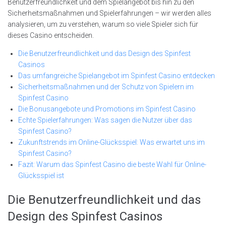
Benutzerfreundlichkeit und dem Spielangebot bis hin zu den
Sicherheitsmaßnahmen und Spielerfahrungen – wir werden alles
analysieren, um zu verstehen, warum so viele Spieler sich für
dieses Casino entscheiden.
Die Benutzerfreundlichkeit und das Design des Spinfest
Casinos
Das umfangreiche Spielangebot im Spinfest Casino entdecken
Sicherheitsmaßnahmen und der Schutz von Spielern im
Spinfest Casino
Die Bonusangebote und Promotions im Spinfest Casino
Echte Spielerfahrungen: Was sagen die Nutzer über das
Spinfest Casino?
Zukunftstrends im Online-Glücksspiel: Was erwartet uns im
Spinfest Casino?
Fazit: Warum das Spinfest Casino die beste Wahl für Online-
Glücksspiel ist
Die Benutzerfreundlichkeit und das
Design des Spinfest Casinos