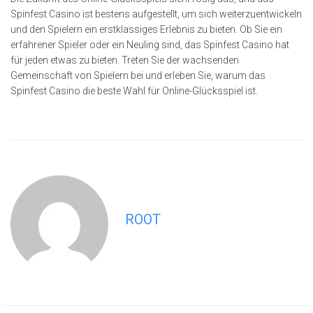
Spinfest Casino ist bestens aufgestellt, um sich weiterzuentwickeln
und den Spielern ein erstklassiges Erlebnis zu bieten. Ob Sie ein
erfahrener Spieler oder ein Neuling sind, das Spinfest Casino hat
für jeden etwas zu bieten. Treten Sie der wachsenden
Gemeinschaft von Spielern bei und erleben Sie, warum das
Spinfest Casino die beste Wahl für Online-Glücksspiel ist.
ROOT