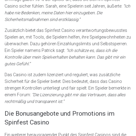
Casino sicher fühlen. Sarah, eine Spielerin seit Jahren, äußerte:
“Ich
habe nie Bedenken, meine Daten hier einzugeben. Die
Sicherheitsmaßnahmen sind erstklassig.”
Zusätzlich bietet das Spinfest Casino verantwortungsbewusstes
Spielen an, mit Tools, die Spielern helfen, ihre Spielgewohnheiten zu
überwachen. Dazu gehören Einzahlungslimits und Selbstsperren.
Ein Spieler namens Patrick sagt:
“Ich schätze es, dass ich die
Kontrolle über mein Spielverhalten behalten kann. Das gibt mir ein
gutes Gefühl.”
Das Casino ist zudem lizenziert und reguliert, was zusätzliche
Sicherheit für die Spieler bietet. Dies bedeutet, dass das Casino
strengen Kontrollen unterliegt und fair spielt. Ein Spieler bemerkte in
einem Forum:
“Die Lizenzierung gibt mir das Vertrauen, dass alles
rechtmäßig und transparent ist.”
Die Bonusangebote und Promotions im
Spinfest Casino
Ein weiterer herausragender Punkt des Spinfest Casinos sind die