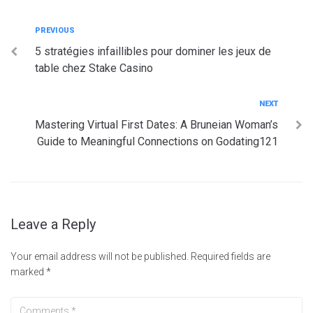
Post
Previous
PREVIOUS
5 stratégies infaillibles pour dominer les jeux de
navigation
table chez Stake Casino
Next
NEXT
Mastering Virtual First Dates: A Bruneian Woman’s
Guide to Meaningful Connections on Godating121
Leave a Reply
Your email address will not be published.
Required fields are
marked
*