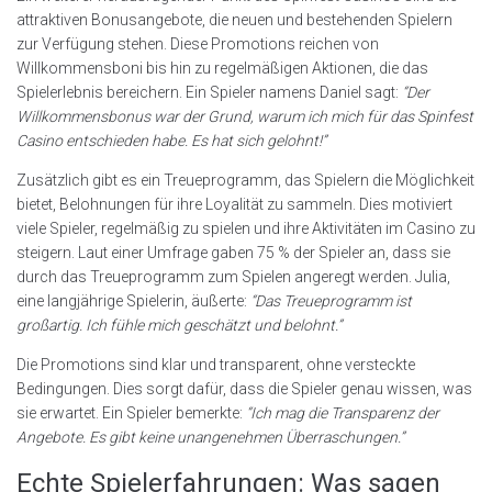
attraktiven Bonusangebote, die neuen und bestehenden Spielern
zur Verfügung stehen. Diese Promotions reichen von
Willkommensboni bis hin zu regelmäßigen Aktionen, die das
Spielerlebnis bereichern. Ein Spieler namens Daniel sagt:
“Der
Willkommensbonus war der Grund, warum ich mich für das Spinfest
Casino entschieden habe. Es hat sich gelohnt!”
Zusätzlich gibt es ein Treueprogramm, das Spielern die Möglichkeit
bietet, Belohnungen für ihre Loyalität zu sammeln. Dies motiviert
viele Spieler, regelmäßig zu spielen und ihre Aktivitäten im Casino zu
steigern. Laut einer Umfrage gaben 75 % der Spieler an, dass sie
durch das Treueprogramm zum Spielen angeregt werden. Julia,
eine langjährige Spielerin, äußerte:
“Das Treueprogramm ist
großartig. Ich fühle mich geschätzt und belohnt.”
Die Promotions sind klar und transparent, ohne versteckte
Bedingungen. Dies sorgt dafür, dass die Spieler genau wissen, was
sie erwartet. Ein Spieler bemerkte:
“Ich mag die Transparenz der
Angebote. Es gibt keine unangenehmen Überraschungen.”
Echte Spielerfahrungen: Was sagen