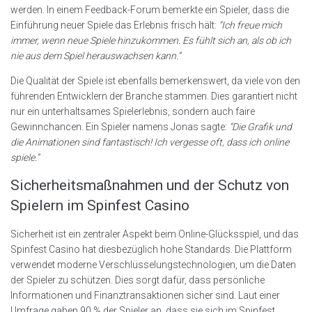
werden. In einem Feedback-Forum bemerkte ein Spieler, dass die
Einführung neuer Spiele das Erlebnis frisch hält:
“Ich freue mich
immer, wenn neue Spiele hinzukommen. Es fühlt sich an, als ob ich
nie aus dem Spiel herauswachsen kann.”
Die Qualität der Spiele ist ebenfalls bemerkenswert, da viele von den
führenden Entwicklern der Branche stammen. Dies garantiert nicht
nur ein unterhaltsames Spielerlebnis, sondern auch faire
Gewinnchancen. Ein Spieler namens Jonas sagte:
“Die Grafik und
die Animationen sind fantastisch! Ich vergesse oft, dass ich online
spiele.”
Sicherheitsmaßnahmen und der Schutz von
Spielern im Spinfest Casino
Sicherheit ist ein zentraler Aspekt beim Online-Glücksspiel, und das
Spinfest Casino hat diesbezüglich hohe Standards. Die Plattform
verwendet moderne Verschlüsselungstechnologien, um die Daten
der Spieler zu schützen. Dies sorgt dafür, dass persönliche
Informationen und Finanztransaktionen sicher sind. Laut einer
Umfrage gaben 90 % der Spieler an, dass sie sich im Spinfest