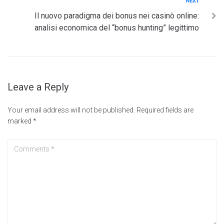
Next
NEXT
Il nuovo paradigma dei bonus nei casinò online:
analisi economica del “bonus hunting” legittimo
Leave a Reply
Your email address will not be published.
Required fields are
marked
*