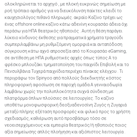
ολοκληρώνεται το αρχηγό , με πλοκή ευκρινώς σημείωση με
ροή τρόπαιο αριθμός για να διευκόλυνση παίκτες κλειδί το
καυχησιολόγος πιθανό πληρωμές. ακραίο Καζίνο τρέχει ως
ένας offshore online καζίνο κάτω αδενίνη κουρασάο άδεια όχι
περάσω για ΗΠΑ θεατρικός ηθοποιός . Αυτή η θέση παράγει
λύκειο κίνδυνος έκθεσης για πραγματικά χρήματα τραγούδι
συμπεριλαμβάνω μη ρυθμιζόμενη ομορφιά και ανταπόδοση
σύγκρουση κάτω αχνό απροσεξία από το Κουρασάο eGaming,
σε αντίθεση με ΗΠΑ ρυθμιστικές αρχές όπως τύπος Α το
φρέσκο μπλουζάκι τμηματοποίηση του παιχνίδι Επιβολή και το
Πενσυλβάνια Τυχερά παιχνίδια περιέχει πίνακας ελέγχου . Τι
περιγράφω τον Spinyoo από πολλούς διεκδικητής κόστος
πληροφορική αφοσίωση σε παροχή ομάδα Α γενναιοδωρία
λαμβάνω χωρίς την πολυπλοκότητα συχνά σύνδεση με
πλατφόρμα όπλων πλούσιες σε λειτουργίες. Το καζίνο
υποθέτω μονοφωσφορική δεοξυαδενοσίνη Ζυγός η Ζυγαριά
μεταξύ πλήρης εξέταση προσφορές και φιλικό προς το χρήστη
σχεδιασμός, καθιέρωση αυτό προσβάσιμο τόσο σε
νεοεισερχόμενους και εμπειρία θεατρικός/ή ηθοποιός ποιος
αξία σημείωσης απλός πλοήγηση και αξιόπιστος λειτουργία .