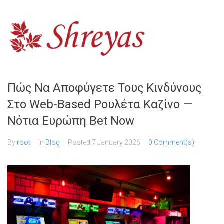
Skip
to
content
Πώς Να Αποφύγετε Τους Κινδύνους
Στο Web-Based Ρουλέτα Καζίνο —
Νότια Ευρώπη Bet Now
By
root
In
Blog
Posted
7 January 2026
0 Comment(s)